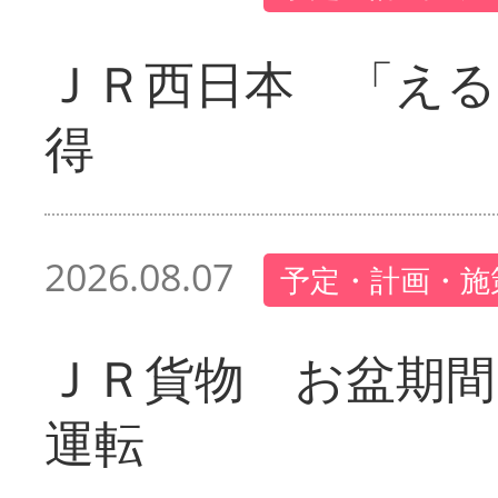
ＪＲ西日本 「える
得
2026.08.07
予定・計画・施
ＪＲ貨物 お盆期間
運転