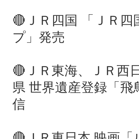
🔴ＪＲ四国 「ＪＲ
プ」発売
🔴ＪＲ東海、ＪＲ西
県 世界遺産登録「飛
信
🔴ＪＲ東日本 映画