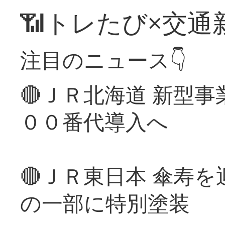
📶トレたび×交通
注目のニュース👇
🔴ＪＲ北海道 新型
００番代導入へ
🔴ＪＲ東日本 傘寿
の一部に特別塗装