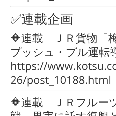
✅連載企画
🔶連載 ＪＲ貨物
プッシュ・プル運転
https://www.kotsu.c
26/post_10188.html
🔶連載 ＪＲフルー
戦―果実に託す復興