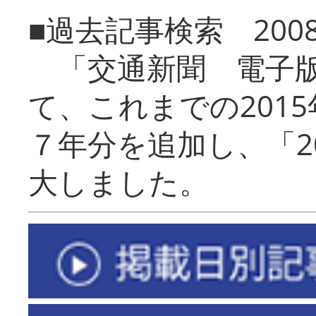
■過去記事検索 20
「交通新聞 電子版
て、これまでの201
７年分を追加し、「2
大しました