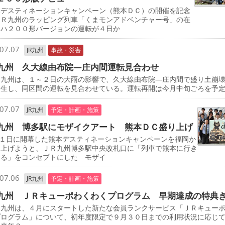
デスティネーションキャンペーン（熊本ＤＣ）の開催を記念
ＪＲ九州のラッピング列車「くまモンアドベンチャー号」の在
キハ２００形バージョンの運転が４日か
07.07
JR九州
事故・災害
九州 久大線由布院―庄内間運転見合わせ
九州は、１～２日の大雨の影響で、久大線由布院―庄内間で盛り土崩
発生し、同区間の運転を見合わせている。運転再開は今月中旬ごろを予
07.07
JR九州
予定・計画・施策
九州 博多駅にモザイクアート 熊本ＤＣ盛り上げ
１日に開幕した熊本デスティネーションキャンペーンを福岡か
り上げようと、ＪＲ九州博多駅中央改札口に「列車で熊本に行き
なる」をコンセプトにした モザイ
07.06
JR九州
予定・計画・施策
九州 ＪＲキューポわくわくプログラム 早期達成の特典
九州は、４月にスタートした新たな会員ランクサービス「ＪＲキュー
プログラム」について、初年度限定で９月３０日までの利用状況に応じ