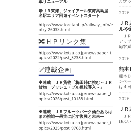
月か
車リニューアル
🔴ＪＲ東海、ジェイアール東海髙島屋
2026.
名駅エリア回遊イベントスタート
ＪＲ
https://www.toretabi.jp/railway_info/e
ルや
ntry-26033.html
ＪＲ
🔀ＨＰリンク集
アッ
顧客
https://www.kotsu.co.jp/newspaper_t
opics/2022/post_5238.html
2026.
✅連載企画
熊本
熊本
ンペ
🔶連載 ＪＲ貨物「梅田峠に挑む～ＪＲ
は４
貨物 プッシュ・プル運転導入～」
https://www.kotsu.co.jp/newspaper_t
2026.
opics/2026/post_10188.html
ＪＲ
🔶連載 ＪＲフルーツパーク仙台あらは
ＪＲ
まの挑戦―果実に託す復興と未来―
ゆふ
https://www.kotsu.co.jp/newspaper_t
opics/2025/post_9768.html