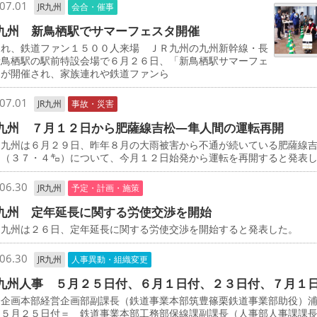
07.01
JR九州
会合・催事
九州 新鳥栖駅でサマーフェスタ開催
連れ、鉄道ファン１５００人来場 ＪＲ九州の九州新幹線・長
新鳥栖駅の駅前特設会場で６月２６日、「新鳥栖駅サマーフェ
」が開催され、家族連れや鉄道ファンら
07.01
JR九州
事故・災害
九州 ７月１２日から肥薩線吉松―隼人間の運転再開
九州は６月２９日、昨年８月の大雨被害から不通が続いている肥薩線
間（３７・４㌔）について、今月１２日始発から運転を再開すると発表
06.30
JR九州
予定・計画・施策
九州 定年延長に関する労使交渉を開始
九州は２６日、定年延長に関する労使交渉を開始すると発表した。
06.30
JR九州
人事異動・組織変更
九州人事 ５月２５日付、６月１日付、２３日付、７月１
企画本部経営企画部副課長（鉄道事業本部筑豊篠栗鉄道事業部助役）
＝５月２５日付＝ 鉄道事業本部工務部保線課副課長（人事部人事課課