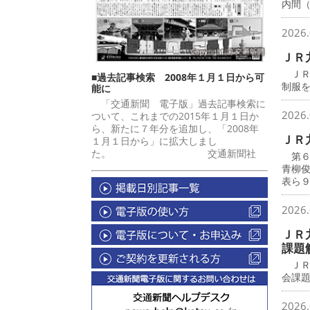
内間
2026.
ＪＲ
ＪＲ
■過去記事検索 2008年１月１日から可
制服
能に
「交通新聞 電子版」過去記事検索に
2026.
ついて、これまでの2015年１月１日か
ら、新たに７年分を追加し、「2008年
ＪＲ
１月１日から」に拡大しまし
た。 交通新聞社
第６
青柳
表ら
2026.
ＪＲ
課題
ＪＲ
会課
2026.