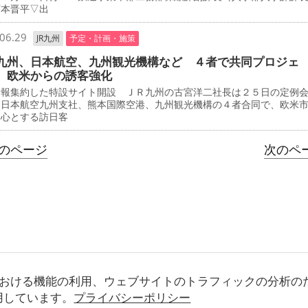
西本晋平▽出
06.29
JR九州
予定・計画・施策
九州、日本航空、九州観光機構など ４者で共同プロジェ
 欧米からの誘客強化
情報集約した特設サイト開設 ＪＲ九州の古宮洋二社長は２５日の定例
、日本航空九州支社、熊本国際空港、九州観光機構の４者合同で、欧米
中心とする訪日客
前のページ
次のペー
おける機能の利用、ウェブサイトのトラフィックの分析の
使用しています。
プライバシーポリシー