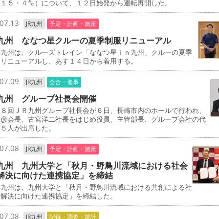
（１５・４㌔）について、１２日始発から運転再開した。
07.13
JR九州
予定・計画・施策
九州 ななつ星クルーの夏季制服リニューアル
九州は、クルーズトレイン「ななつ星ｉｎ九州」クルーの夏季
をリニューアルし、あす１４日から着用する。
07.09
JR九州
会合・催事
九州 グループ社長会開催
８回ＪＲ九州グループ社長会が６日、長崎市内のホールで行われ、
俊彦会長、古宮洋二社長をはじめ役員、主管部長、グループ会社の代
９５人が出席した。
07.08
JR九州
予定・計画・施策
九州 九州大学と「秋月・野鳥川流域における社会
解決に向けた連携協定」を締結
九州は、九州大学と「秋月・野鳥川流域における共創による社
題解決に向けた連携協定」を締結した。
07.08
JR九州
記録・調査・統計