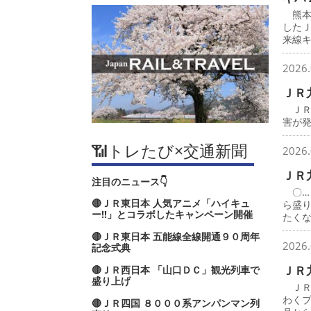
熊本
した
来線
2026.
ＪＲ
ＪＲ
害が
📶トレたび×交通新聞
2026.
ＪＲ
注目のニュース👇
〇…
🔴ＪＲ東日本 人気アニメ「ハイキュ
ら盛
ー‼」とコラボしたキャンペーン開催
たく
🔴ＪＲ東日本 五能線全線開通９０周年
2026.
記念式典
ＪＲ
🔴ＪＲ西日本 「山口ＤＣ」観光列車で
盛り上げ
ＪＲ
わく
🔴ＪＲ四国 ８０００系アンパンマン列