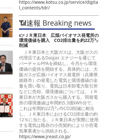
https://www.kotsu.co.jp/service/digita
l_contents/tdr/
📶速報 Breaking news
👉ＪＲ東日本 広畑バイオマス発電所の
環境価値を購入 CO2排出量を約22万㌧
削減
ＪＲ東日本と大阪ガスは、大阪ガスの
代理店であるDaigas エナジーを通じて
バーチャルPPAを締結し、今月から環境
価値の提供を開始する。具体的には、大
阪ガスが広畑バイオマス発電所（兵庫県
姫路市）の発電した電気と環境価値の全
量を買い取り、電気は日本卸電力取引所
などに売却。環境価値については、ＪＲ
東日本が大阪ガスから購入する。同発電
所の環境価値は年間約5.3億kWh分で、
これは年間約22万㌧のCO2削減に相当
し、ＪＲ東日本におけるCO2排出量の約
12％に当たる。ＪＲ東日本が実際に使用
する電気は既存の小売契約により小売電
気事業者から供給される。
https://www.jreast.co.jp/