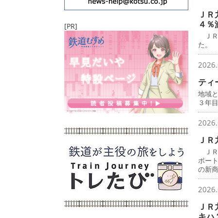
ＪＲ
４％
[PR]
ＪＲ
た。
2026.
ティ
地域
３年
2026.
ＪＲ
ＪＲ
ポー
の新
2026.
ＪＲ
キハ