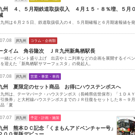
九州 ４、５月期鉄道取扱収入 ４月１５・８％増、５月
減
九州は６月２５日、鉄道取扱収入の４、５月期確報と６月期速報値を
07.08
JR九州
コラム・企画類
ータイム 角谷隆次 ＪＲ九州新鳥栖駅長
と一緒にイベント盛り上げ 出店やミニ列車などの企画を展開するイベ
目を迎えた「新鳥栖駅サマーフェスタ」の発起人。
07.08
JR九州
営業・事業・車両
九州 夏限定のセット商品 お得にハウステンボスへ
九州は、テーマパーク・ハウステンボス（長崎県佐世保市）「１ＤＡ
ト引換券」と大村線ハウステンボスまでのＪＲ往復をセットした８～９
商品「夏
07.07
JR九州
予定・計画・施策
九州 熊本ＤＣ記念「くまもんアドベンチャー号」
２００形版デビュー