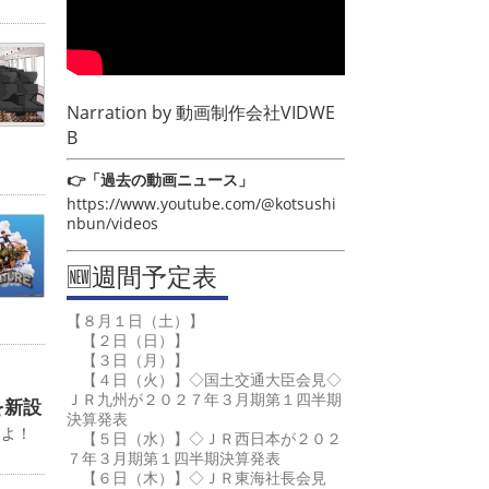
Narration by
動画制作会社VIDWE
B
👉「過去の動画ニュース」
https://www.youtube.com/@kotsushi
nbun/videos
🆕週間予定表
【８月１日（土）】
【２日（日）】
【３日（月）】
【４日（火）】◇国土交通大臣会見◇
ＪＲ九州が２０２７年３月期第１四半期
を新設
決算発表
るよ！
【５日（水）】◇ＪＲ西日本が２０２
７年３月期第１四半期決算発表
【６日（木）】◇ＪＲ東海社長会見