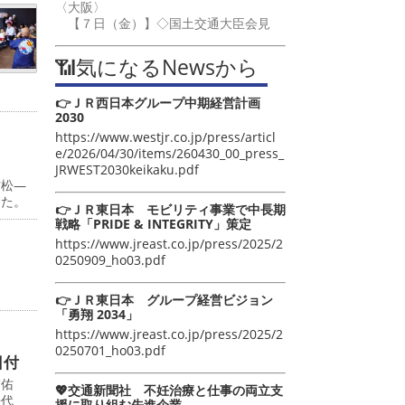
〈大阪〉
【７日（金）】◇国土交通大臣会見
📶気になるNewsから
👉ＪＲ西日本グループ中期経営計画
2030
https://www.westjr.co.jp/press/articl
e/2026/04/30/items/260430_00_press_
JRWEST2030keikaku.pdf
吉松―
した。
👉ＪＲ東日本 モビリティ事業で中長期
戦略「PRIDE & INTEGRITY」策定
https://www.jreast.co.jp/press/2025/2
0250909_ho03.pdf
👉ＪＲ東日本 グループ経営ビジョン
「勇翔 2034」
https://www.jreast.co.jp/press/2025/2
0250701_ho03.pdf
日付
浦佑
💖交通新聞社 不妊治療と仕事の両立支
長代
援に取り組む先進企業