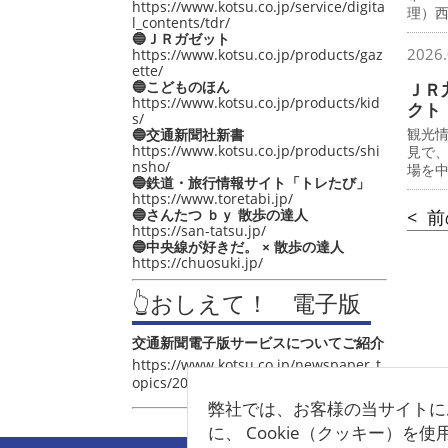
https://www.kotsu.co.jp/service/digita
理）
l_contents/tdr/
🔵ＪＲガゼット
2026.
https://www.kotsu.co.jp/products/gaz
ette/
🔵こどものほん
ＪＲ
https://www.kotsu.co.jp/products/kid
クト
s/
観光
🔵交通新聞社新書
https://www.kotsu.co.jp/products/shi
見で
nsho/
場を
🔵鉄道・旅行情報サイト「トレたび」
https://www.toretabi.jp/
🔵さんたつ ｂｙ 散歩の達人
< 
https://san-tatsu.jp/
🔵中央線が好きだ。 × 散歩の達人
https://chuosuki.jp/
👆おしえて！ 電子版
交通新聞電子版サービスについてご紹介
https://www.kotsu.co.jp/newspaper_t
opics/2021/post_4048.html
弊社では、お客様の当サイトに
に、 Cookie（クッキー）を