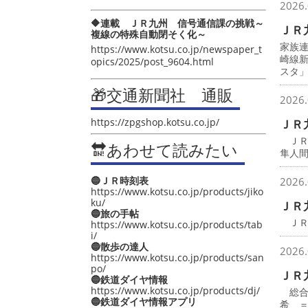
2026.
🔶連載 ＪＲ九州 信号通信課の挑戦～
ＪＲ
複線の特殊自動閉そく化～
家族
https://www.kotsu.co.jp/newspaper_t
崎線
opics/2025/post_9604.html
スタ
🎁交通新聞社 通販
2026.
https://zpgshop.kotsu.co.jp/
ＪＲ
ＪＲ
🔛あわせて読みたい
隼人
🔵ＪＲ時刻表
2026.
https://www.kotsu.co.jp/products/jiko
ku/
ＪＲ
🔵旅の手帖
ＪＲ
https://www.kotsu.co.jp/products/tab
i/
🔵散歩の達人
2026.
https://www.kotsu.co.jp/products/san
po/
ＪＲ
🔵鉄道ダイヤ情報
https://www.kotsu.co.jp/products/dj/
総合
🔵鉄道ダイヤ情報アプリ
希 