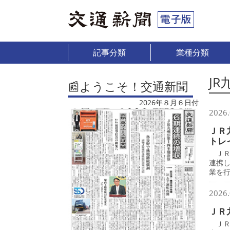
記事分類
業種分類
JR
📰ようこそ！交通新聞
2026年８月６日付
2026.
ＪＲ
トレ
ＪＲ
連携
業を
2026.
ＪＲ
ＪＲ