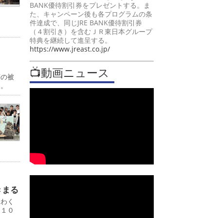
BANK優待割引券をプレゼントする。ま
た、キャンペーン後も各プログラムの条
件達成で、同じJRE BANK優待割引券
（４割引き）を含むＪＲ東日本グループ
特典を継続して進呈する。
https://www.jreast.co.jp/
📺動画ニュース
壊の被
定。
きまる
ポわく
て１０