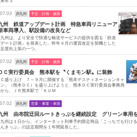
ら来年３
07.03
JR九州
予定・計画・施策
九州 鉄道アップデート計画 特急車両リニューア
新車両導入、駅設備の改良など
九州は、より安全で快適な輸送サービスの提供を図る「鉄道
プデート計画」を発表した。昨年４月の運賃改定を契機とした
満足度向上策の一つ。
07.02
JR九州
予定・計画・施策
ＤＣ実行委員会 熊本駅を〝くまモン駅〟に装飾
ＤＣ盛り上げ ７～９月に開催する「熊本デスティネーションキャ
ーン」（熊本ＤＣ）を盛り上げようと、熊本ＤＣ実行委員会事務局
日から、ＪＲ熊本駅で「ＫＵＭ
07.02
JR九州
営業・事業・車両
九州 由布院迂回ルートきっぷを継続設定 グリーン車用
九州は１日から、インターネット列車予約限定商品「こっちでも行け
いんきっぷ」の設定期間を１年間延長した。