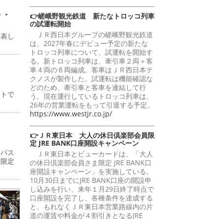
０・
👉嵯峨野観光鉄道 新たなトロッコ列車
の試運転開始
ＪＲ西日本グループの嵯峨野観光鉄道
発表し
は、2027年春にデビュー予定の新たな
トロッコ列車について、試運転を開始す
る。新トロッコ列車は、牽引車２両＋客
車４両の６両編成。客車はＪＲ西日本テ
クノスが製作した。試運転は機能確認な
どのため、牽引車と客車を連結して行
ントで
う。現在運行しているトロッコ列車は、
26年の営業運転をもって引退する予定。
https://www.westjr.co.jp/
👉ＪＲ東日本 大人の休日倶楽部会員限
定 JRE BANK口座開設キャンペーン
Ｙパス
ＪＲ東日本とビューカードは、「大人
月限定
の休日倶楽部会員さま限定 JRE BANK口
座開設キャンペーン」を実施している。
10月30日までにJRE BANK口座の開設申
し込みを行い、来年１月29日終了時点で
口座開設を完了し、各種条件を達成する
と、もれなくＪＲ東日本営業路線内の片
道の運賃や料金が４割引きとなるJRE