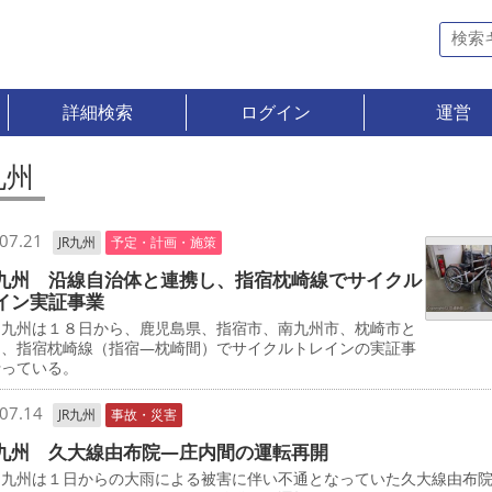
詳細検索
ログイン
運営
九州
07.21
JR九州
予定・計画・施策
九州 沿線自治体と連携し、指宿枕崎線でサイクル
イン実証事業
九州は１８日から、鹿児島県、指宿市、南九州市、枕崎市と
し、指宿枕崎線（指宿―枕崎間）でサイクルトレインの実証事
行っている。
07.14
JR九州
事故・災害
九州 久大線由布院―庄内間の運転再開
九州は１日からの大雨による被害に伴い不通となっていた久大線由布