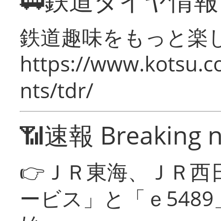
🚃鉄道ダイヤ情
鉄道趣味をもっと楽
https://www.kotsu.co
nts/tdr/
📶速報 Breaking 
👉ＪＲ東海、ＪＲ西
ービス」と「ｅ548