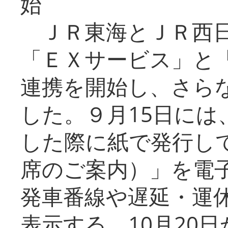
始
ＪＲ東海とＪＲ西日
「ＥＸサービス」と「
連携を開始し、さら
した。９月15日には
した際に紙で発行し
席のご案内）」を電
発車番線や遅延・運
表示する。10月20