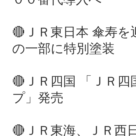
🔴ＪＲ東日本 傘寿
の一部に特別塗装
🔴ＪＲ四国 「ＪＲ
プ」発売
🔴ＪＲ東海、ＪＲ西