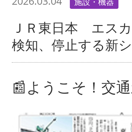
2026.03.04
施設・機器
ＪＲ東日本 エス
検知、停止する新
📰ようこそ！交