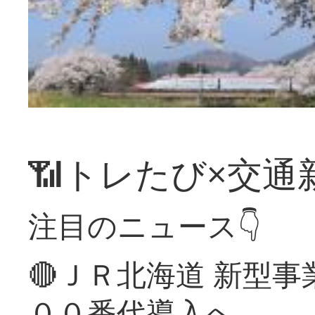
📶トレたび×交通
注目のニュース👇
🔴ＪＲ北海道 新型
００番代導入へ