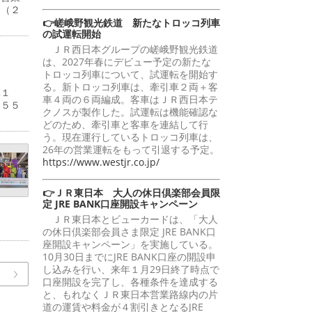
円（２
👉嵯峨野観光鉄道 新たなトロッコ列車
の試運転開始
ＪＲ西日本グループの嵯峨野観光鉄道
は、2027年春にデビュー予定の新たな
トロッコ列車について、試運転を開始す
る。新トロッコ列車は、牽引車２両＋客
比１
車４両の６両編成。客車はＪＲ西日本テ
２５５
クノスが製作した。試運転は機能確認な
どのため、牽引車と客車を連結して行
う。現在運行しているトロッコ列車は、
26年の営業運転をもって引退する予定。
https://www.westjr.co.jp/
👉ＪＲ東日本 大人の休日倶楽部会員限
定 JRE BANK口座開設キャンペーン
ＪＲ東日本とビューカードは、「大人
の休日倶楽部会員さま限定 JRE BANK口
座開設キャンペーン」を実施している。
10月30日までにJRE BANK口座の開設申
し込みを行い、来年１月29日終了時点で
口座開設を完了し、各種条件を達成する
と、もれなくＪＲ東日本営業路線内の片
道の運賃や料金が４割引きとなるJRE