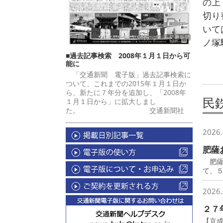
の上
切り
いて
ノ塚
■過去記事検索 2008年１月１日から可
能に
「交通新聞 電子版」過去記事検索に
ついて、これまでの2015年１月１日か
ら、新たに７年分を追加し、「2008年
民
１月１日から」に拡大しまし
た。 交通新聞社
2026.
肥薩
肥薩
て、
2026.
２７
【京