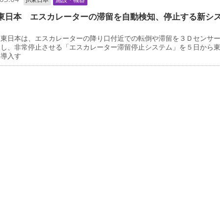
東日本 エスカレーターの滞留を自動検知、停止する新シ
東日本は、エスカレーターの降り口付近での転倒や滞留を３Ｄセンサ
知し、非常停止させる「エスカレーター滞留停止システム」を５日から
格導入す