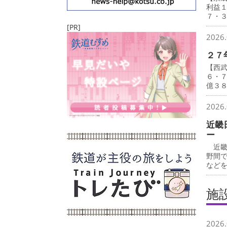
利益
７・
[PR]
2026.
２７
【西
６・
億３
2026.
近畿
ー
近畿
野間
など
施
2026.