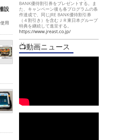
BANK優待割引券をプレゼントする。ま
柵設
た、キャンペーン後も各プログラムの条
件達成で、同じJRE BANK優待割引券
（４割引き）を含むＪＲ東日本グループ
。使用
特典を継続して進呈する。
https://www.jreast.co.jp/
📺動画ニュース