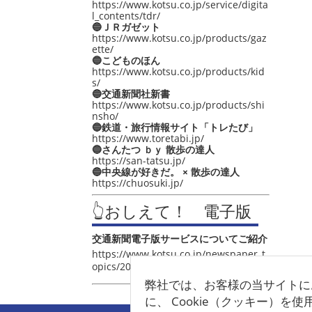
https://www.kotsu.co.jp/service/digita
l_contents/tdr/
🔵ＪＲガゼット
https://www.kotsu.co.jp/products/gaz
ette/
🔵こどものほん
https://www.kotsu.co.jp/products/kid
s/
🔵交通新聞社新書
https://www.kotsu.co.jp/products/shi
nsho/
🔵鉄道・旅行情報サイト「トレたび」
https://www.toretabi.jp/
🔵さんたつ ｂｙ 散歩の達人
https://san-tatsu.jp/
🔵中央線が好きだ。 × 散歩の達人
https://chuosuki.jp/
👆おしえて！ 電子版
交通新聞電子版サービスについてご紹介
https://www.kotsu.co.jp/newspaper_t
opics/2021/post_4048.html
弊社では、お客様の当サイトに
に、 Cookie（クッキー）を