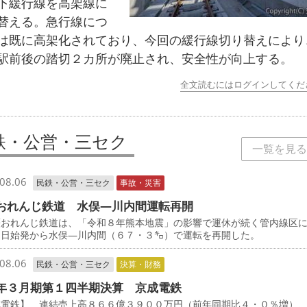
下緩行線を高架線に
替える。急行線につ
は既に高架化されており、今回の緩行線切り替えにより
駅前後の踏切２カ所が廃止され、安全性が向上する。
全文読むにはログインしてくだ
鉄・公営・三セク
一覧を見る
08.06
民鉄・公営・三セク
事故・災害
おれんじ鉄道 水俣―川内間運転再開
おれんじ鉄道は、「令和８年熊本地震」の影響で運休が続く管内線区
５日始発から水俣―川内間（６７・３㌔）で運転を再開した。
08.06
民鉄・公営・三セク
決算・財務
年３月期第１四半期決算 京成電鉄
成電鉄】 連結売上高８６６億３９００万円（前年同期比４・０％増）