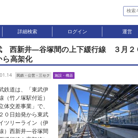
詳細検索
ログイン
運営
武 西新井―谷塚間の上下緩行線 ３月２
から高架化
01.14
民鉄・公営・三セク
施設・機器
鉄道は、「東武伊
線（竹ノ塚駅付近）
立体交差事業」で、
２０日始発から東武
イツリーライン（伊
線）西新井―谷塚間