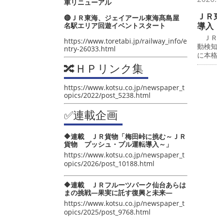
車リニューアル
ＪＲ
🔴ＪＲ東海、ジェイアール東海髙島屋
導入
名駅エリア回遊イベントスタート
ＪＲ
https://www.toretabi.jp/railway_info/e
動検
ntry-26033.html
に本
🔀ＨＰリンク集
https://www.kotsu.co.jp/newspaper_t
opics/2022/post_5238.html
✅連載企画
🔶連載 ＪＲ貨物「梅田峠に挑む～ＪＲ
貨物 プッシュ・プル運転導入～」
https://www.kotsu.co.jp/newspaper_t
opics/2026/post_10188.html
🔶連載 ＪＲフルーツパーク仙台あらは
まの挑戦―果実に託す復興と未来―
https://www.kotsu.co.jp/newspaper_t
opics/2025/post_9768.html