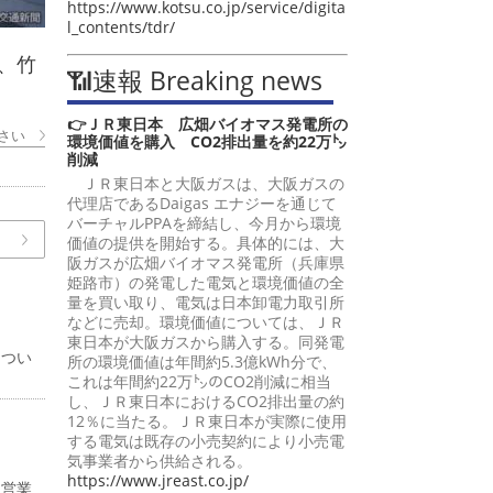
https://www.kotsu.co.jp/service/digita
l_contents/tdr/
、竹
📶速報 Breaking news
👉ＪＲ東日本 広畑バイオマス発電所の
さい
環境価値を購入 CO2排出量を約22万㌧
削減
ＪＲ東日本と大阪ガスは、大阪ガスの
代理店であるDaigas エナジーを通じて
バーチャルPPAを締結し、今月から環境
価値の提供を開始する。具体的には、大
阪ガスが広畑バイオマス発電所（兵庫県
姫路市）の発電した電気と環境価値の全
量を買い取り、電気は日本卸電力取引所
などに売却。環境価値については、ＪＲ
東日本が大阪ガスから購入する。同発電
につい
所の環境価値は年間約5.3億kWh分で、
これは年間約22万㌧のCO2削減に相当
し、ＪＲ東日本におけるCO2排出量の約
12％に当たる。ＪＲ東日本が実際に使用
する電気は既存の小売契約により小売電
気事業者から供給される。
https://www.jreast.co.jp/
、営業