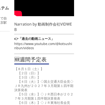
ステム
ーで自
東京駅
Narration by
動画制作会社VIDWE
B
👉「過去の動画ニュース」
https://www.youtube.com/@kotsushi
nbun/videos
🆕週間予定表
【８月１日（土）】
【２日（日）】
【３日（月）】
【４日（火）】◇国土交通大臣会見◇
ＪＲ九州が２０２７年３月期第１四半期
決算発表
【５日（水）】◇ＪＲ西日本が２０２
７年３月期第１四半期決算発表
【６日（木）】◇ＪＲ東海社長会見