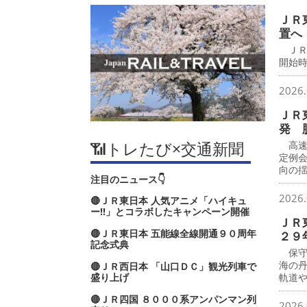
ＪＲ
置へ
ＪＲ
開始時
2026.
ＪＲ
発 
📶トレたび×交通新聞
高速
定例
向の
注目のニュース👇
2026.
🔴ＪＲ東日本 人気アニメ「ハイキュ
ー‼」とコラボしたキャンペーン開催
ＪＲ
🔴ＪＲ東日本 五能線全線開通９０周年
２９
記念式典
保守
海の
🔴ＪＲ西日本 「山口ＤＣ」観光列車で
盛り上げ
軌道
🔴ＪＲ四国 ８０００系アンパンマン列
2026.