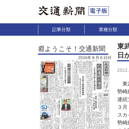
記事分類
業種分類
東
📰ようこそ！交通新聞
日
2026年８月６日付
2022.
東武
勢崎
連続
３月
スカ
勢崎