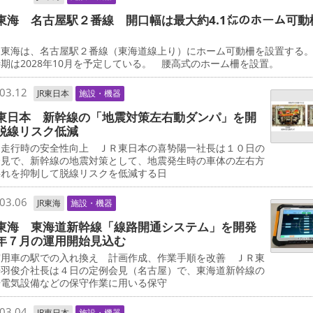
東海 名古屋駅２番線 開口幅は最大約4.1㍍のホーム可動
東海は、名古屋駅２番線（東海道線上り）にホーム可動柵を設置する
期は2028年10月を予定している。 腰高式のホーム柵を設置。
03.12
JR東日本
施設・機器
東日本 新幹線の「地震対策左右動ダンパ」を開
脱線リスク低減
走行時の安全性向上 ＪＲ東日本の喜㔟陽一社長は１０日の
会見で、新幹線の地震対策として、地震発生時の車体の左右方
揺れを抑制して脱線リスクを低減する日
03.06
JR東海
施設・機器
東海 東海道新幹線「線路開通システム」を開発
年７月の運用開始見込む
用車の駅での入れ換え 計画作成、作業手順を改善 ＪＲ東
丹羽俊介社長は４日の定例会見（名古屋）で、東海道新幹線の
や電気設備などの保守作業に用いる保守
03.04
JR東日本
施設・機器