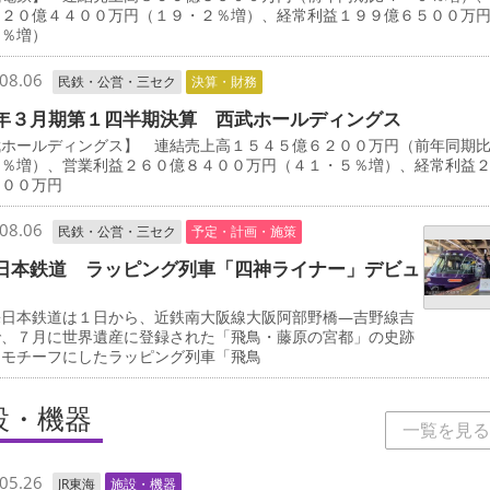
１２０億４４００万円（１９・２％増）、経常利益１９９億６５００万
３％増）
08.06
民鉄・公営・三セク
決算・財務
年３月期第１四半期決算 西武ホールディングス
武ホールディングス】 連結売上高１５４５億６２００万円（前年同期
７％増）、営業利益２６０億８４００万円（４１・５％増）、経常利益
８００万円
08.06
民鉄・公営・三セク
予定・計画・施策
日本鉄道 ラッピング列車「四神ライナー」デビュ
日本鉄道は１日から、近鉄南大阪線大阪阿部野橋―吉野線吉
で、７月に世界遺産に登録された「飛鳥・藤原の宮都」の史跡
をモチーフにしたラッピング列車「飛鳥
設・機器
一覧を見る
05.26
JR東海
施設・機器