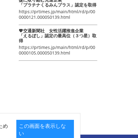
「プラチナくるみんプラス」認定を取得
https://prtimes.jp/main/html/rd/p/00
0000121.000050139.html
💖交通新聞社 女性活躍推進企業
「えるぼし」認定の最高位（３つ星）取
得
https://prtimes.jp/main/html/rd/p/00
0000105.000050139.html
ため
この画面を表示しな
い