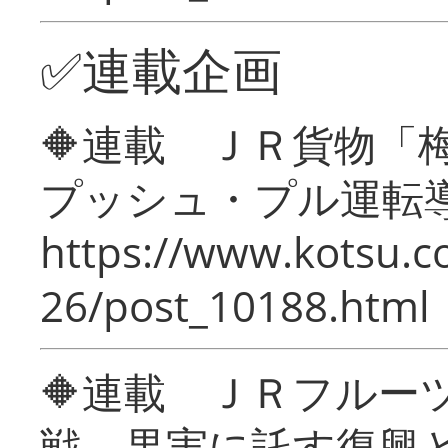
✅連載企画
🔶連載 ＪＲ貨物
プッシュ・プル運転
https://www.kotsu.c
26/post_10188.html
🔶連載 ＪＲフルー
戦―果実に託す復興