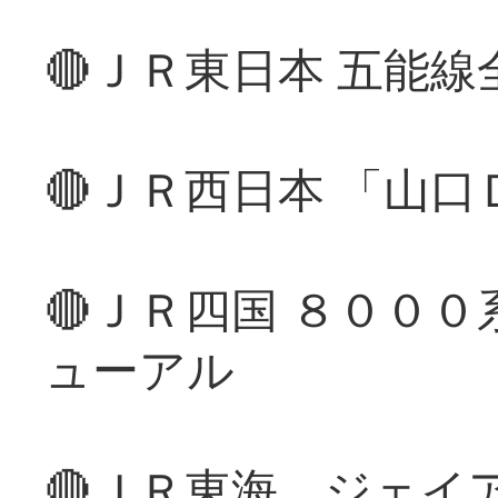
🔴ＪＲ東日本 五能
🔴ＪＲ西日本 「山
🔴ＪＲ四国 ８００
ューアル
🔴ＪＲ東海、ジェイ