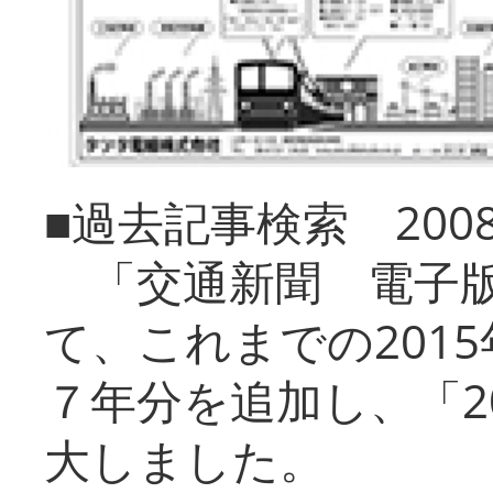
■過去記事検索 20
「交通新聞 電子版
て、これまでの201
７年分を追加し、「2
大しました