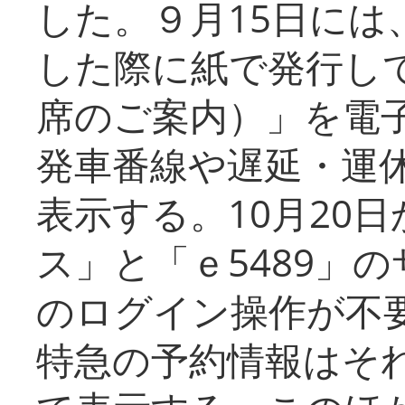
した。９月15日には
した際に紙で発行し
席のご案内）」を電
発車番線や遅延・運
表示する。10月20
ス」と「ｅ5489」
のログイン操作が不
特急の予約情報はそ