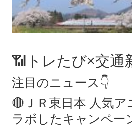
📶トレたび×交通
注目のニュース👇
🔴ＪＲ東日本 人気
ラボしたキャンペー