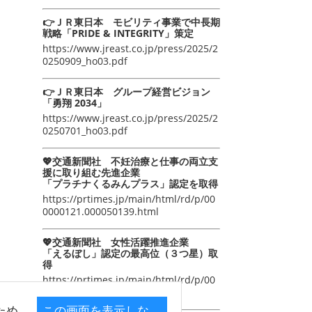
👉ＪＲ東日本 モビリティ事業で中長期
戦略「PRIDE & INTEGRITY」策定
https://www.jreast.co.jp/press/2025/2
0250909_ho03.pdf
👉ＪＲ東日本 グループ経営ビジョン
「勇翔 2034」
https://www.jreast.co.jp/press/2025/2
0250701_ho03.pdf
💖交通新聞社 不妊治療と仕事の両立支
援に取り組む先進企業
「プラチナくるみんプラス」認定を取得
https://prtimes.jp/main/html/rd/p/00
0000121.000050139.html
💖交通新聞社 女性活躍推進企業
「えるぼし」認定の最高位（３つ星）取
得
https://prtimes.jp/main/html/rd/p/00
0000105.000050139.html
ため
この画面を表示しな