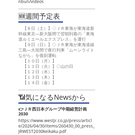
nbun/videos
🆕週間予定表
【８日（土）】◇ＪＲ東海が東海道新
幹線東京―新大阪間で翌朝到着の「東海
道ルミエールエクスプレス」を運行
【９日（日）】◇ＪＲ東海が東海道線
三島―大垣間で夜行列車「ムーンライト
ながら」を復刻運転
【１０日（月）】
【１１日（火）】◇山の日
【１２日（水）】
【１３日（木）】
【１４日（金）】
📶気になるNewsから
👉ＪＲ西日本グループ中期経営計画
2030
https://www.westjr.co.jp/press/articl
e/2026/04/30/items/260430_00_press_
JRWEST2030keikaku.pdf