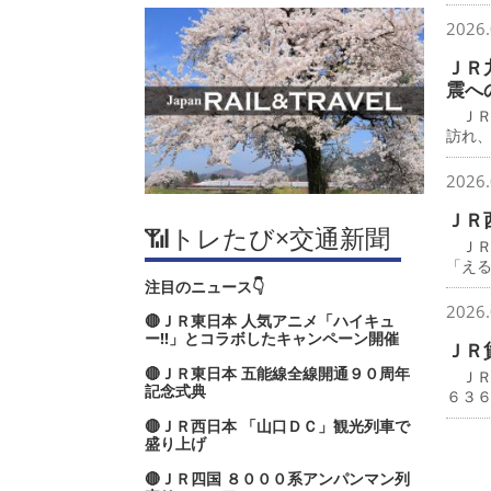
2026.
ＪＲ
震へ
ＪＲ
訪れ
2026.
ＪＲ
📶トレたび×交通新聞
ＪＲ
「え
注目のニュース👇
2026.
🔴ＪＲ東日本 人気アニメ「ハイキュ
ー‼」とコラボしたキャンペーン開催
ＪＲ
🔴ＪＲ東日本 五能線全線開通９０周年
ＪＲ
記念式典
６３
🔴ＪＲ西日本 「山口ＤＣ」観光列車で
盛り上げ
🔴ＪＲ四国 ８０００系アンパンマン列