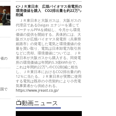
👉ＪＲ東日本 広畑バイオマス発電所の
環境価値を購入 CO2排出量を約22万㌧
削減
ＪＲ東日本と大阪ガスは、大阪ガスの
代理店であるDaigas エナジーを通じて
バーチャルPPAを締結し、今月から環境
価値の提供を開始する。具体的には、大
阪ガスが広畑バイオマス発電所（兵庫県
姫路市）の発電した電気と環境価値の全
量を買い取り、電気は日本卸電力取引所
などに売却。環境価値については、ＪＲ
東日本が大阪ガスから購入する。同発電
働省の
所の環境価値は年間約5.3億kWh分で、
これは年間約22万㌧のCO2削減に相当
し、ＪＲ東日本におけるCO2排出量の約
12％に当たる。ＪＲ東日本が実際に使用
する電気は既存の小売契約により小売電
気事業者から供給される。
全国で
https://www.jreast.co.jp/
📺動画ニュース