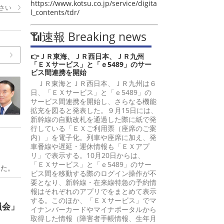
https://www.kotsu.co.jp/service/digita
さい
l_contents/tdr/
📶速報 Breaking news
👉ＪＲ東海、ＪＲ西日本、ＪＲ九州
「ＥＸサービス」と「ｅ5489」のサー
ビス間連携を開始
ＪＲ東海とＪＲ西日本、ＪＲ九州は６
日、「ＥＸサービス」と「ｅ5489」の
サービス間連携を開始し、さらなる機能
拡充を図ると発表した。９月15日には、
新幹線の自動改札を通過した際に紙で発
行している「ＥＸご利用票（座席のご案
内）」を電子化。列車や座席に加え、発
車番線や遅延・運休情報も「ＥＸアプ
リ」で表示する。10月20日からは、
「ＥＸサービス」と「ｅ5489」のサー
した。
ビス間を移動する際のログイン操作が不
要となり、新幹線・在来線特急の予約情
報はそれぞれのアプリでをまとめて表示
する。このほか、「ＥＸサービス」でマ
員会」
イナンバーカードやマイナポータルから
取得した情報（障害者手帳情報、生年月