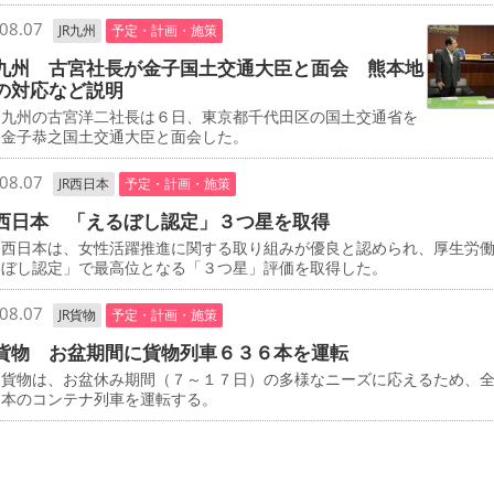
08.07
JR九州
予定・計画・施策
九州 古宮社長が金子国土交通大臣と面会 熊本地
の対応など説明
九州の古宮洋二社長は６日、東京都千代田区の国土交通省を
、金子恭之国土交通大臣と面会した。
08.07
JR西日本
予定・計画・施策
西日本 「えるぼし認定」３つ星を取得
西日本は、女性活躍推進に関する取り組みが優良と認められ、厚生労
るぼし認定」で最高位となる「３つ星」評価を取得した。
08.07
JR貨物
予定・計画・施策
貨物 お盆期間に貨物列車６３６本を運転
貨物は、お盆休み期間（７～１７日）の多様なニーズに応えるため、
６本のコンテナ列車を運転する。