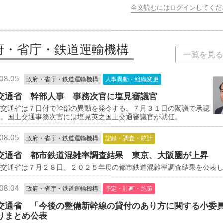
全文読むにはログインしてくだ
府・省庁・鉄道運輸機構
一覧を見る
08.05
政府・省庁・鉄道運輸機構
人事異動・組織変更
交通省 幹部人事 事務次官に塩見審議官
交通省は７日付で幹部の異動を発令する。７月３１日の閣議で承認
た。国土交通事務次官には塩見英之国土交通審議官が就任。
08.05
政府・省庁・鉄道運輸機構
記録・調査・統計
交通省 都市鉄道混雑率調査結果 東京、大阪圏が上昇
交通省は７月２８日、２０２５年度の都市鉄道混雑率調査結果を公表
08.04
政府・省庁・鉄道運輸機構
予定・計画・施策
交通省 「今後の整備新幹線の貸付のあり方に関する小委
りまとめ公表