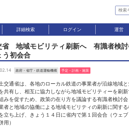
詳細検索
ログイン
運営
交省 地域モビリティ刷新へ 有識者検討
ょう初会合
02.14
政府・省庁・鉄道運輸機構
予定・計画・施策
交通省は、各地のローカル鉄道の事業者が沿線地域と
を共有し、相互に協力しながら地域モビリティーを刷新
組みを促すため、政策の在り方を議論する有識者検討会
業者と地域の協働による地域モビリティの刷新に関する
を立ち上げ、きょう１４日に省内で第１回会合（ウェブ
併用）