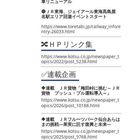
車リニューアル
🔴ＪＲ東海、ジェイアール東海髙島屋
名駅エリア回遊イベントスタート
https://www.toretabi.jp/railway_info/e
ntry-26033.html
🔀ＨＰリンク集
https://www.kotsu.co.jp/newspaper_t
opics/2022/post_5238.html
✅連載企画
🔶連載 ＪＲ貨物「梅田峠に挑む～ＪＲ
貨物 プッシュ・プル運転導入～」
https://www.kotsu.co.jp/newspaper_t
opics/2026/post_10188.html
🔶連載 ＪＲフルーツパーク仙台あらは
まの挑戦―果実に託す復興と未来―
https://www.kotsu.co.jp/newspaper_t
opics/2025/post_9768.html