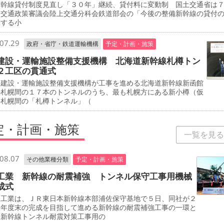
新幹線貸付制度見直し「３０年」継続、貸付料に変動制 国土交通省は
、交通政策審議会陸上交通分科会鉄道部会の「今後の整備新幹線の貸付
関する小
07.29
政府・省庁・鉄道運輸機構
予定・計画・施策
建設・運輸施設整備支援機構 北海道新幹線札樽トン
２工区の貫通式
建設・運輸施設整備支援機構が工事を進める北海道新幹線新函館
―札幌間の１７本のトンネルのうち、最も札幌方にある新小樽（仮
―札幌間の「札樽トンネル」（
定・計画・施策
一覧を見る
08.07
その他業種分類
予定・計画・施策
工業 新幹線の耐震補強 トンネル保守工事用機械
成式
工業は、ＪＲ東日本新幹線本部浦佐保守基地で５日、同社が２
０年度末の完成を目指して進める新幹線の耐震補強工事の一環と
、新幹線トンネル耐震対策工事用の