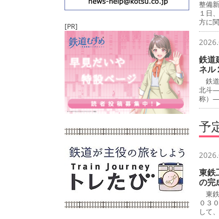
整備
１日
方に
[PR]
2026.
鉄道
ネル
鉄道
北斗
称）
予
2026.
東鉄
の完
東鉄
０３
して