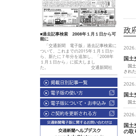
政
■過去記事検索 2008年１月１日から可
能に
「交通新聞 電子版」過去記事検索に
2026.
ついて、これまでの2015年１月１日か
ら、新たに７年分を追加し、「2008年
国土
１月１日から」に拡大しまし
国土
た。 交通新聞社
され
2026.
国土
国土
2026.
国土
の取