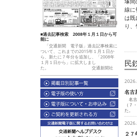
塚間
線に
は既
り、
■過去記事検索 2008年１月１日から可
能に
「交通新聞 電子版」過去記事検索に
ついて、これまでの2015年１月１日か
ら、新たに７年分を追加し、「2008年
民
１月１日から」に拡大しまし
た。 交通新聞社
2026.
名古
名古
（７
た。
2026.
２７