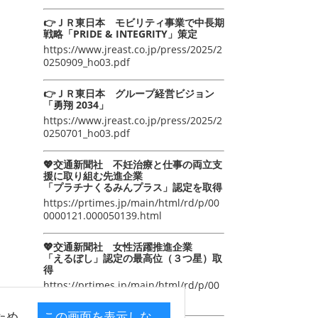
👉ＪＲ東日本 モビリティ事業で中長期
戦略「PRIDE & INTEGRITY」策定
https://www.jreast.co.jp/press/2025/2
0250909_ho03.pdf
👉ＪＲ東日本 グループ経営ビジョン
「勇翔 2034」
https://www.jreast.co.jp/press/2025/2
0250701_ho03.pdf
💖交通新聞社 不妊治療と仕事の両立支
援に取り組む先進企業
「プラチナくるみんプラス」認定を取得
https://prtimes.jp/main/html/rd/p/00
0000121.000050139.html
💖交通新聞社 女性活躍推進企業
「えるぼし」認定の最高位（３つ星）取
得
https://prtimes.jp/main/html/rd/p/00
0000105.000050139.html
ため
この画面を表示しな