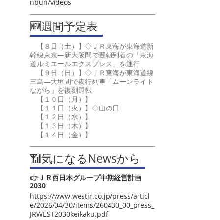
nbun/videos
🆕週間予定表
【８日（土）】◇ＪＲ東海が東海道新
幹線東京―新大阪間で翌朝到着の「東海
道ルミエールエクスプレス」を運行
【９日（日）】◇ＪＲ東海が東海道線
三島―大垣間で夜行列車「ムーンライト
ながら」を復刻運転
【１０日（月）】
【１１日（火）】◇山の日
【１２日（水）】
【１３日（木）】
【１４日（金）】
📶気になるNewsから
👉ＪＲ西日本グループ中期経営計画
2030
https://www.westjr.co.jp/press/articl
e/2026/04/30/items/260430_00_press_
JRWEST2030keikaku.pdf