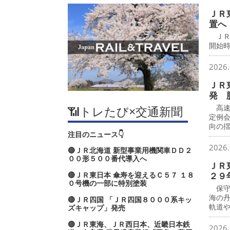
ＪＲ
置へ
ＪＲ
開始時
2026.
ＪＲ
発 
高速
📶トレたび×交通新聞
定例
向の
注目のニュース👇
2026.
🔴ＪＲ北海道 新型事業用機関車ＤＤ２
００形５００番代導入へ
ＪＲ
🔴ＪＲ東日本 傘寿を迎えるＣ５７ １８
２９
０号機の一部に特別塗装
保守
海の
🔴ＪＲ四国 「ＪＲ四国８０００系キッ
軌道
ズキャップ」発売
🔴ＪＲ東海、ＪＲ西日本、近畿日本鉄
2026.