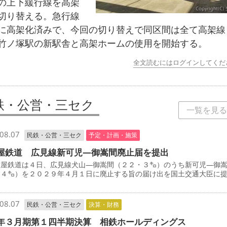
の上下緩行線を高架
切り替える。急行線
に高架化済みで、今回の切り替えで同区間は全て高架線
竹ノ塚駅の新駅舎と高架ホームの使用を開始する。
全文読むにはログインしてくだ
鉄・公営・三セク
一覧を見る
08.07
民鉄・公営・三セク
予定・計画・施策
屋鉄道 広見線新可児―御嵩間廃止届を提出
屋鉄道は４日、広見線犬山―御嵩間（２２・３㌔）のうち新可児―御
・４㌔）を２０２９年４月１日に廃止する旨の届け出を国土交通大臣に
08.07
民鉄・公営・三セク
決算・財務
年３月期第１四半期決算 相鉄ホールディングス