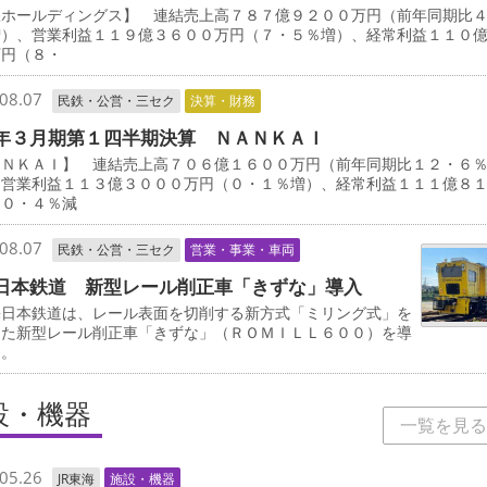
鉄ホールディングス】 連結売上高７８７億９２００万円（前年同期比
増）、営業利益１１９億３６００万円（７・５％増）、経常利益１１０
万円（８・
08.07
民鉄・公営・三セク
決算・財務
年３月期第１四半期決算 ＮＡＮＫＡＩ
ＡＮＫＡＩ】 連結売上高７０６億１６００万円（前年同期比１２・６
、営業利益１１３億３０００万円（０・１％増）、経常利益１１１億８
（０・４％減
08.07
民鉄・公営・三セク
営業・事業・車両
日本鉄道 新型レール削正車「きずな」導入
日本鉄道は、レール表面を切削する新方式「ミリング式」を
した新型レール削正車「きずな」（ＲＯＭＩＬＬ６００）を導
る。
設・機器
一覧を見る
05.26
JR東海
施設・機器