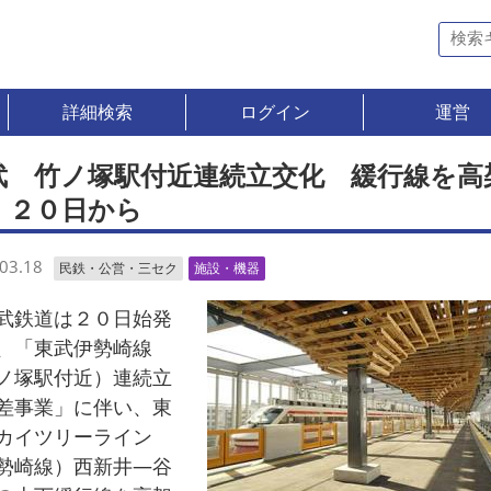
詳細検索
ログイン
運営
武 竹ノ塚駅付近連続立交化 緩行線を高
 ２０日から
03.18
民鉄・公営・三セク
施設・機器
鉄道は２０日始発
、「東武伊勢崎線
ノ塚駅付近）連続立
差事業」に伴い、東
カイツリーライン
勢崎線）西新井―谷