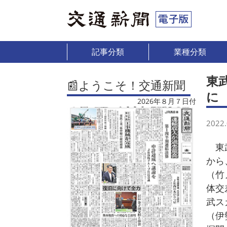
記事分類
業種分類
東
📰ようこそ！交通新聞
に
2026年８月７日付
2022.
東武
から
（竹
体交
武ス
（伊