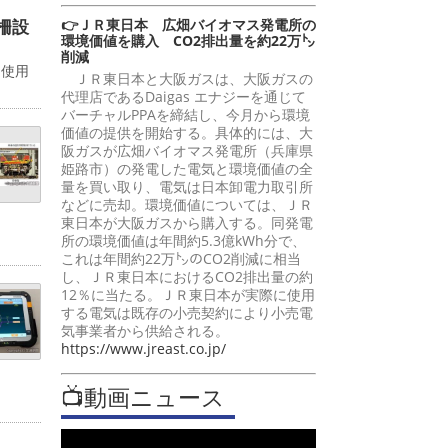
柵設
👉ＪＲ東日本 広畑バイオマス発電所の
環境価値を購入 CO2排出量を約22万㌧
削減
。使用
ＪＲ東日本と大阪ガスは、大阪ガスの
代理店であるDaigas エナジーを通じて
バーチャルPPAを締結し、今月から環境
価値の提供を開始する。具体的には、大
阪ガスが広畑バイオマス発電所（兵庫県
姫路市）の発電した電気と環境価値の全
量を買い取り、電気は日本卸電力取引所
などに売却。環境価値については、ＪＲ
東日本が大阪ガスから購入する。同発電
所の環境価値は年間約5.3億kWh分で、
これは年間約22万㌧のCO2削減に相当
し、ＪＲ東日本におけるCO2排出量の約
12％に当たる。ＪＲ東日本が実際に使用
する電気は既存の小売契約により小売電
気事業者から供給される。
https://www.jreast.co.jp/
📺動画ニュース