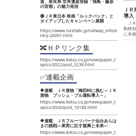
道、奈良県 世界遺産登録「飛鳥・藤原
の宮都」の魅力発信
ＪＲ
導入
🔴ＪＲ東日本 映画「ルックバック」と
タイアップしたキャンペーン展開
ＪＲ
動検
https://www.toretabi.jp/railway_info/e
に本
ntry-26091.html
🔀ＨＰリンク集
https://www.kotsu.co.jp/newspaper_t
opics/2022/post_5238.html
✅連載企画
🔶連載 ＪＲ貨物「梅田峠に挑む～ＪＲ
貨物 プッシュ・プル運転導入～」
https://www.kotsu.co.jp/newspaper_t
opics/2026/post_10188.html
🔶連載 ＪＲフルーツパーク仙台あらは
まの挑戦―果実に託す復興と未来―
https://www.kotsu.co.jp/newspaper_t