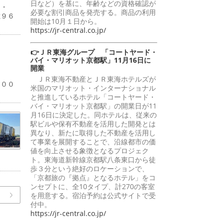
日など）を基に、年齢などの資格確認が
４・
必要な割引商品を発売する。商品の利用
億９６
開始は10月１日から。
https://jr-central.co.jp/
👉ＪＲ東海グループ 「コートヤード・
バイ・マリオット京都駅」11月16日に
開業
％
ＪＲ東海不動産とＪＲ東海ホテルズが
１００
米国のマリオット・インターナショナル
と推進しているホテル「コートヤード・
バイ・マリオット京都駅」の開業日が11
月16日に決定した。同ホテルは、従来の
駅ビルや保有不動産を活用した開発とは
異なり、新たに取得した不動産を活用し
て事業を展開することで、沿線都市の価
値を向上させる象徴となるプロジェク
ト。東海道新幹線京都駅八条東口から徒
歩３分という絶好のロケーションで、
「京都旅の『拠点』となるホテル」をコ
ンセプトに、全10タイプ、計270の客室
を用意する。宿泊予約は公式サイトで受
付中。
https://jr-central.co.jp/