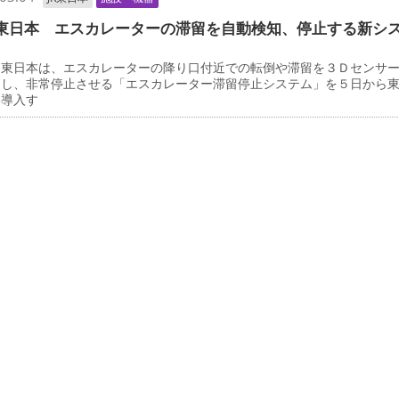
東日本 エスカレーターの滞留を自動検知、停止する新シ
東日本は、エスカレーターの降り口付近での転倒や滞留を３Ｄセンサ
知し、非常停止させる「エスカレーター滞留停止システム」を５日から
格導入す