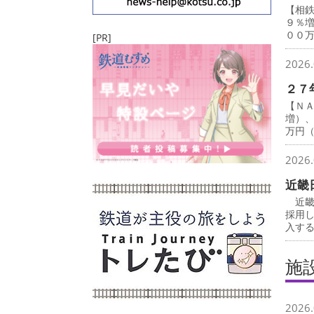
【相
９％
００
[PR]
2026.
２７
【Ｎ
増）
万円
2026.
近畿
近畿
採用
入す
施
2026.