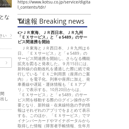
https://www.kotsu.co.jp/service/digita
l_contents/tdr/
とな
📶速報 Breaking news
👉ＪＲ東海、ＪＲ西日本、ＪＲ九州
さい
「ＥＸサービス」と「ｅ5489」のサー
ビス間連携を開始
ＪＲ東海とＪＲ西日本、ＪＲ九州は６
日、「ＥＸサービス」と「ｅ5489」の
サービス間連携を開始し、さらなる機能
拡充を図ると発表した。９月15日には、
新幹線の自動改札を通過した際に紙で発
行している「ＥＸご利用票（座席のご案
内）」を電子化。列車や座席に加え、発
車番線や遅延・運休情報も「ＥＸアプ
リ」で表示する。10月20日からは、
嵩間
「ＥＸサービス」と「ｅ5489」のサー
提出し
ビス間を移動する際のログイン操作が不
要となり、新幹線・在来線特急の予約情
報はそれぞれのアプリでをまとめて表示
する。このほか、「ＥＸサービス」でマ
イナンバーカードやマイナポータルから
取得した情報（障害者手帳情報、生年月