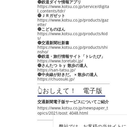
🔵鉄道ダイヤ情報アプリ
https://www.kotsu.co.jp/service/digita
l_contents/tdr/
🔵ＪＲガゼット
https://www.kotsu.co.jp/products/gaz
ette/
🔵こどものほん
https://www.kotsu.co.jp/products/kid
s/
🔵交通新聞社新書
https://www.kotsu.co.jp/products/shi
nsho/
🔵鉄道・旅行情報サイト「トレたび」
https://www.toretabi.jp/
🔵さんたつ ｂｙ 散歩の達人
https://san-tatsu.jp/
🔵中央線が好きだ。 × 散歩の達人
https://chuosuki.jp/
👆おしえて！ 電子版
交通新聞電子版サービスについてご紹介
https://www.kotsu.co.jp/newspaper_t
opics/2021/post_4048.html
弊社では、お客様の当サイトに