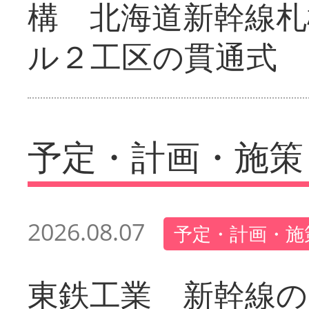
構 北海道新幹線札
ル２工区の貫通式
予定・計画・施策
2026.08.07
予定・計画・施
東鉄工業 新幹線の