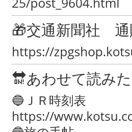
25/post_9604.html
🎁交通新聞社 通
https://zpgshop.kots
🔛あわせて読み
🔵ＪＲ時刻表
https://www.kotsu.co
🔵旅の手帖