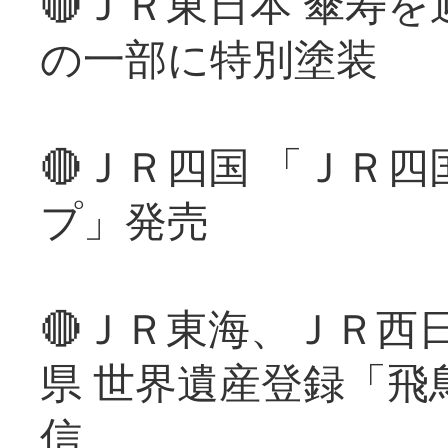
🔴ＪＲ東日本 傘寿
の一部に特別塗装
🔴ＪＲ四国 「ＪＲ
プ」発売
🔴ＪＲ東海、ＪＲ西
県 世界遺産登録「飛
信