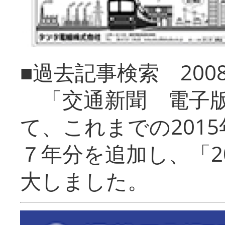
■過去記事検索 20
「交通新聞 電子版
て、これまでの201
７年分を追加し、「2
大しました