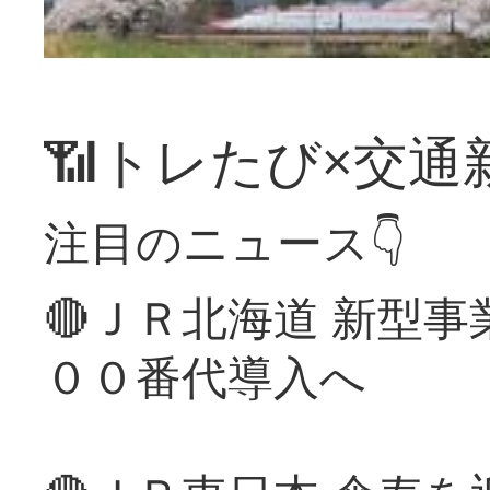
📶トレたび×交通
注目のニュース👇
🔴ＪＲ北海道 新型
００番代導入へ