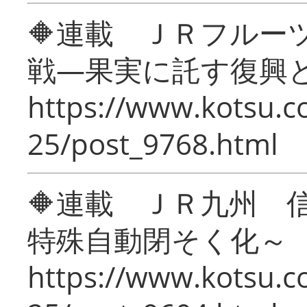
🔶連載 ＪＲフルー
戦―果実に託す復興
https://www.kotsu.c
25/post_9768.html
🔶連載 ＪＲ九州 
特殊自動閉そく化～
https://www.kotsu.c