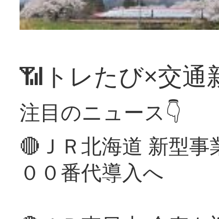
📶トレたび×交通
注目のニュース👇
🔴ＪＲ北海道 新型
００番代導入へ