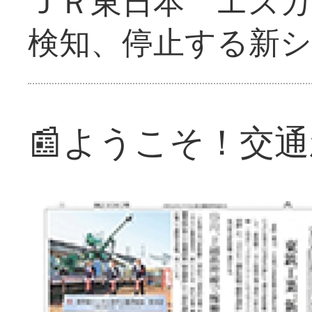
ＪＲ東日本 エス
検知、停止する新
📰ようこそ！交