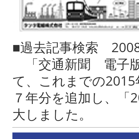
■過去記事検索 20
「交通新聞 電子版
て、これまでの201
７年分を追加し、「2
大しました