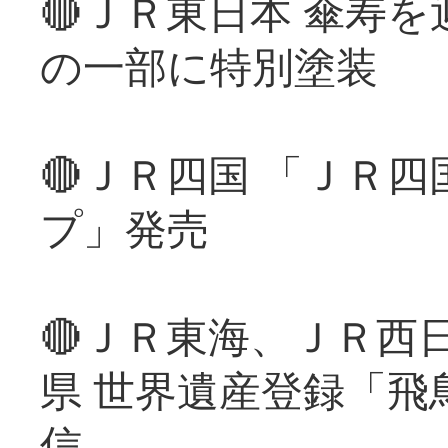
🔴ＪＲ東日本 傘寿
の一部に特別塗装
🔴ＪＲ四国 「ＪＲ
プ」発売
🔴ＪＲ東海、ＪＲ西
県 世界遺産登録「飛
信