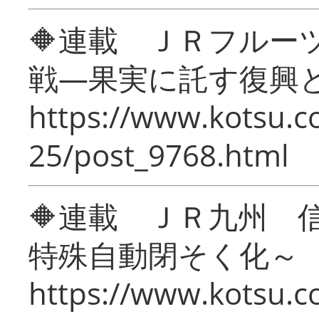
🔶連載 ＪＲフルー
戦―果実に託す復興
https://www.kotsu.c
25/post_9768.html
🔶連載 ＪＲ九州 
特殊自動閉そく化～
https://www.kotsu.c