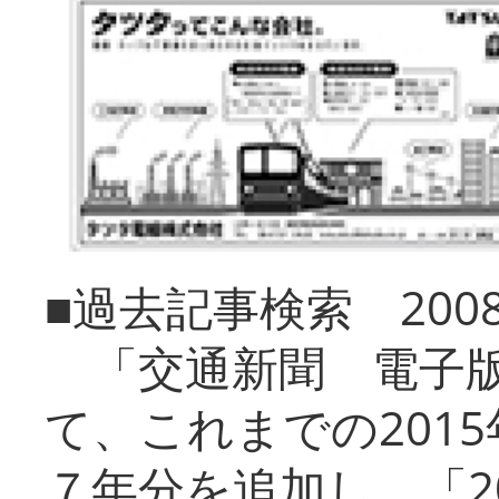
■過去記事検索 20
「交通新聞 電子版
て、これまでの201
７年分を追加し、「2