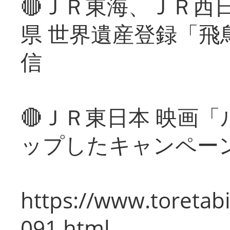
🔴ＪＲ東海、ＪＲ西
県 世界遺産登録「飛
信
🔴ＪＲ東日本 映画
ップしたキャンペー
https://www.toretabi
091.html