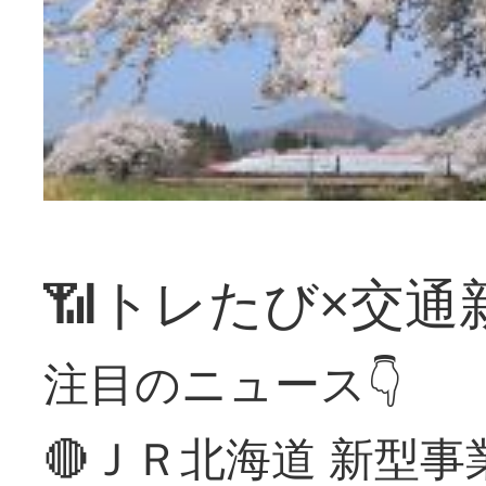
📶トレたび×交通
注目のニュース👇
🔴ＪＲ北海道 新型