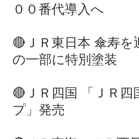
００番代導入へ
🔴ＪＲ東日本 傘寿
の一部に特別塗装
🔴ＪＲ四国 「ＪＲ
プ」発売