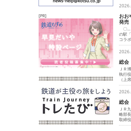
2026.
おお
[PR]
発売
〇…
の駅
コラ
2026.
総会
ＪＲ
執行
（上
2026.
総会
ＪＲ
略部
取締