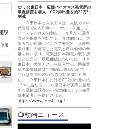
👉ＪＲ東日本 広畑バイオマス発電所の
環境価値を購入 CO2排出量を約22万㌧
削減
ＪＲ東日本と大阪ガスは、大阪ガスの
代理店であるDaigas エナジーを通じて
柵設
バーチャルPPAを締結し、今月から環境
価値の提供を開始する。具体的には、大
阪ガスが広畑バイオマス発電所（兵庫県
。使用
姫路市）の発電した電気と環境価値の全
量を買い取り、電気は日本卸電力取引所
などに売却。環境価値については、ＪＲ
東日本が大阪ガスから購入する。同発電
所の環境価値は年間約5.3億kWh分で、
これは年間約22万㌧のCO2削減に相当
し、ＪＲ東日本におけるCO2排出量の約
12％に当たる。ＪＲ東日本が実際に使用
する電気は既存の小売契約により小売電
気事業者から供給される。
https://www.jreast.co.jp/
📺動画ニュース