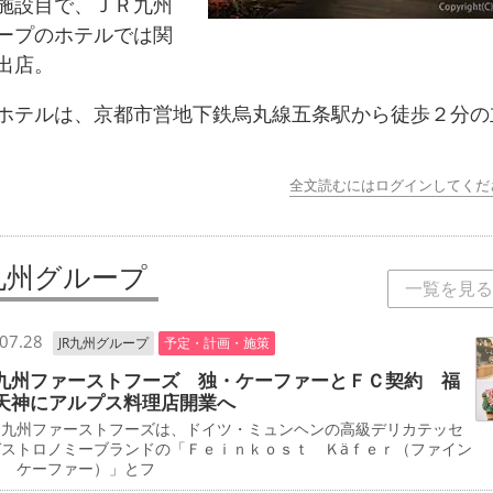
施設目で、ＪＲ九州
ープのホテルでは関
出店。
テルは、京都市営地下鉄烏丸線五条駅から徒歩２分の
全文読むにはログインしてくだ
R九州グループ
一覧を見る
07.28
JR九州グループ
予定・計画・施策
九州ファーストフーズ 独・ケーファーとＦＣ契約 福
天神にアルプス料理店開業へ
九州ファーストフーズは、ドイツ・ミュンヘンの高級デリカテッセ
ガストロノミーブランドの「Ｆｅｉｎｋｏｓｔ Ｋäｆｅｒ（ファイン
ト ケーファー）」とフ