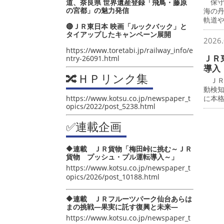
保守
道、奈良県 世界遺産登録「飛鳥・藤原
の宮都」の魅力発信
海の
軌道
🔴ＪＲ東日本 映画「ルックバック」と
タイアップしたキャンペーン展開
2026.
https://www.toretabi.jp/railway_info/e
ＪＲ
ntry-26091.html
導入
🔀ＨＰリンク集
ＪＲ
動検
https://www.kotsu.co.jp/newspaper_t
に本
opics/2022/post_5238.html
✅連載企画
🔶連載 ＪＲ貨物「梅田峠に挑む～ＪＲ
貨物 プッシュ・プル運転導入～」
https://www.kotsu.co.jp/newspaper_t
opics/2026/post_10188.html
🔶連載 ＪＲフルーツパーク仙台あらは
まの挑戦―果実に託す復興と未来―
https://www.kotsu.co.jp/newspaper_t