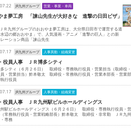
07.22
JR九州グループ
営業・事業・車両
やま夢工房 「諫山先生が大好きな 進撃の日田ピザ」
ＪＲ九州グループのおおやま夢工房は、大分県日田市で運営する道
「水辺の郷おおやま」で、人気漫画・アニメ「進撃の巨人」との新
ボレーション商品「諫山先生
07.17
JR九州グループ
人事異動・組織変更
・役員人事 ＪＲ博多シティ
博多シティ（６月２６日） 取締役・専務執行役員・営業担当（取締役
役員・営業担当）鮓本敬太 取締役・常務執行役員・営業本部長・営業
席執行役員
07.17
JR九州グループ
人事異動・組織変更
・役員人事 ＪＲ九州駅ビルホールディングス
九州駅ビルホールディングス（６月２６日） 取締役・専務執行役員・
長（常務執行役員・営業戦略部長）鮓本敬太 取締役・非常勤 ＪＲ九
役・専務