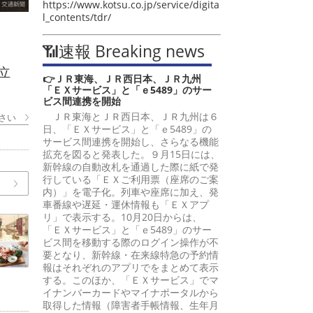
https://www.kotsu.co.jp/service/digita
l_contents/tdr/
📶速報 Breaking news
立
👉ＪＲ東海、ＪＲ西日本、ＪＲ九州
「ＥＸサービス」と「ｅ5489」のサー
ビス間連携を開始
ＪＲ東海とＪＲ西日本、ＪＲ九州は６
さい
日、「ＥＸサービス」と「ｅ5489」の
サービス間連携を開始し、さらなる機能
拡充を図ると発表した。９月15日には、
新幹線の自動改札を通過した際に紙で発
行している「ＥＸご利用票（座席のご案
内）」を電子化。列車や座席に加え、発
車番線や遅延・運休情報も「ＥＸアプ
リ」で表示する。10月20日からは、
「ＥＸサービス」と「ｅ5489」のサー
ビス間を移動する際のログイン操作が不
要となり、新幹線・在来線特急の予約情
報はそれぞれのアプリでをまとめて表示
する。このほか、「ＥＸサービス」でマ
イナンバーカードやマイナポータルから
取得した情報（障害者手帳情報、生年月