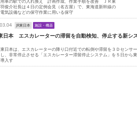
用車の駅での入れ換え 計画作成、作業手順を改善 ＪＲ東
丹羽俊介社長は４日の定例会見（名古屋）で、東海道新幹線の
や電気設備などの保守作業に用いる保守
03.04
JR東日本
施設・機器
東日本 エスカレーターの滞留を自動検知、停止する新シ
東日本は、エスカレーターの降り口付近での転倒や滞留を３Ｄセンサ
知し、非常停止させる「エスカレーター滞留停止システム」を５日から
格導入す