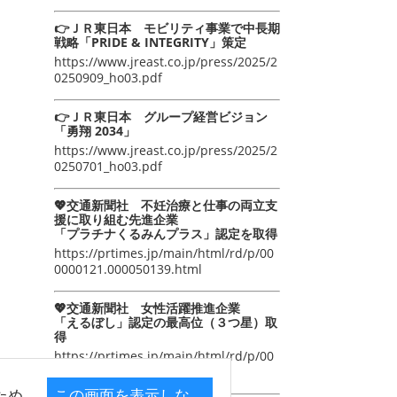
👉ＪＲ東日本 モビリティ事業で中長期
戦略「PRIDE & INTEGRITY」策定
https://www.jreast.co.jp/press/2025/2
0250909_ho03.pdf
👉ＪＲ東日本 グループ経営ビジョン
「勇翔 2034」
https://www.jreast.co.jp/press/2025/2
0250701_ho03.pdf
💖交通新聞社 不妊治療と仕事の両立支
援に取り組む先進企業
「プラチナくるみんプラス」認定を取得
https://prtimes.jp/main/html/rd/p/00
0000121.000050139.html
💖交通新聞社 女性活躍推進企業
「えるぼし」認定の最高位（３つ星）取
得
https://prtimes.jp/main/html/rd/p/00
0000105.000050139.html
ため
この画面を表示しな