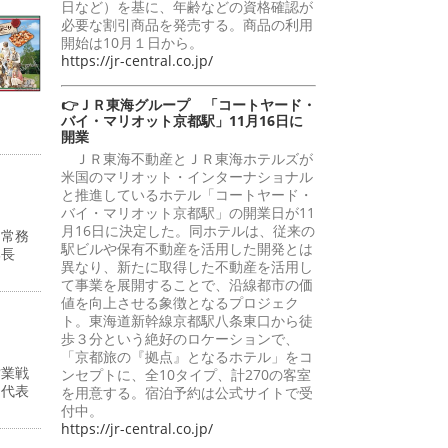
日など）を基に、年齢などの資格確認が
必要な割引商品を発売する。商品の利用
開始は10月１日から。
https://jr-central.co.jp/
👉ＪＲ東海グループ 「コートヤード・
バイ・マリオット京都駅」11月16日に
開業
ＪＲ東海不動産とＪＲ東海ホテルズが
米国のマリオット・インターナショナル
と推進しているホテル「コートヤード・
バイ・マリオット京都駅」の開業日が11
月16日に決定した。同ホテルは、従来の
・常務
駅ビルや保有不動産を活用した開発とは
部長
異なり、新たに取得した不動産を活用し
て事業を展開することで、沿線都市の価
値を向上させる象徴となるプロジェク
ト。東海道新幹線京都駅八条東口から徒
歩３分という絶好のロケーションで、
「京都旅の『拠点』となるホテル」をコ
営業戦
ンセプトに、全10タイプ、計270の客室
州代表
を用意する。宿泊予約は公式サイトで受
付中。
https://jr-central.co.jp/