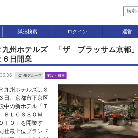
詳細検索
ログイン
運営
Ｒ九州ホテルズ 「ザ ブラッサム京都
２６日開業
06.06
JR九州グループ
施設・機器
九州ホテルズは８
６日、京都市下京区
設中の新ホテル「Ｔ
 ＢＬＯＳＳＯＭ
ＯＴＯ」を開業す
同社最上位ブランド