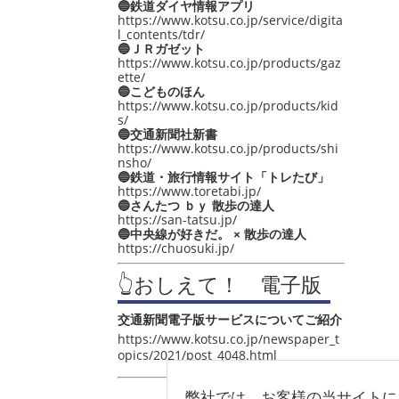
🔵鉄道ダイヤ情報アプリ
https://www.kotsu.co.jp/service/digita
l_contents/tdr/
🔵ＪＲガゼット
https://www.kotsu.co.jp/products/gaz
ette/
🔵こどものほん
https://www.kotsu.co.jp/products/kid
s/
🔵交通新聞社新書
https://www.kotsu.co.jp/products/shi
nsho/
🔵鉄道・旅行情報サイト「トレたび」
https://www.toretabi.jp/
🔵さんたつ ｂｙ 散歩の達人
https://san-tatsu.jp/
🔵中央線が好きだ。 × 散歩の達人
https://chuosuki.jp/
👆おしえて！ 電子版
交通新聞電子版サービスについてご紹介
https://www.kotsu.co.jp/newspaper_t
opics/2021/post_4048.html
弊社では、お客様の当サイトに