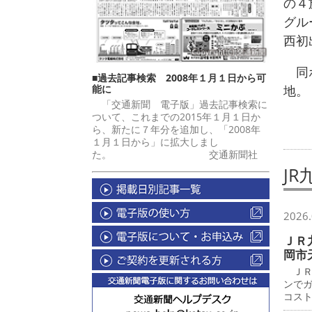
の４
グル
西初
同ホ
■過去記事検索 2008年１月１日から可
能に
地。
「交通新聞 電子版」過去記事検索に
ついて、これまでの2015年１月１日か
ら、新たに７年分を追加し、「2008年
１月１日から」に拡大しまし
た。 交通新聞社
J
2026.
ＪＲ
岡市
ＪＲ
ンで
コス