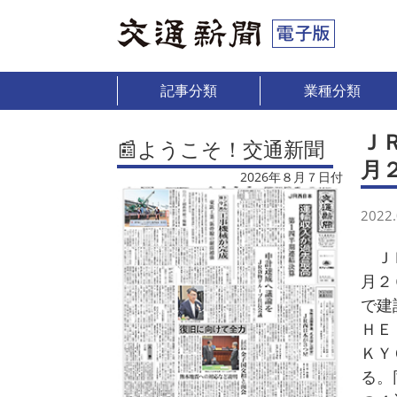
記事分類
業種分類
Ｊ
📰ようこそ！交通新聞
月
2026年８月７日付
2022.
ＪＲ
月２
で建
ＨＥ
ＫＹ
る。