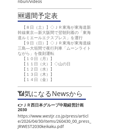
nbun/videos
🆕週間予定表
【８日（土）】◇ＪＲ東海が東海道新
幹線東京―新大阪間で翌朝到着の「東海
道ルミエールエクスプレス」を運行
【９日（日）】◇ＪＲ東海が東海道線
三島―大垣間で夜行列車「ムーンライト
ながら」を復刻運転
【１０日（月）】
【１１日（火）】◇山の日
【１２日（水）】
【１３日（木）】
【１４日（金）】
📶気になるNewsから
👉ＪＲ西日本グループ中期経営計画
2030
https://www.westjr.co.jp/press/articl
e/2026/04/30/items/260430_00_press_
JRWEST2030keikaku.pdf