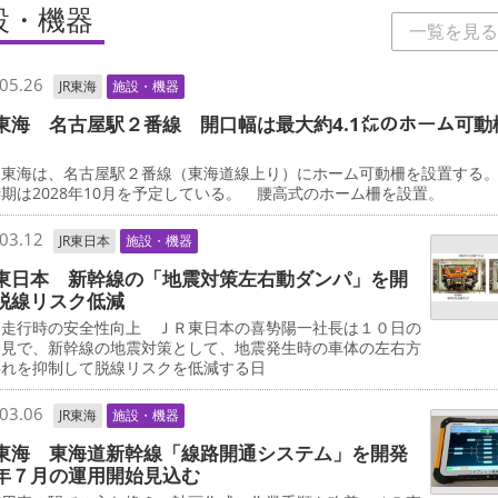
設・機器
一覧を見る
05.26
JR東海
施設・機器
東海 名古屋駅２番線 開口幅は最大約4.1㍍のホーム可動
東海は、名古屋駅２番線（東海道線上り）にホーム可動柵を設置する
期は2028年10月を予定している。 腰高式のホーム柵を設置。
03.12
JR東日本
施設・機器
東日本 新幹線の「地震対策左右動ダンパ」を開
脱線リスク低減
走行時の安全性向上 ＪＲ東日本の喜㔟陽一社長は１０日の
会見で、新幹線の地震対策として、地震発生時の車体の左右方
揺れを抑制して脱線リスクを低減する日
03.06
JR東海
施設・機器
東海 東海道新幹線「線路開通システム」を開発
年７月の運用開始見込む