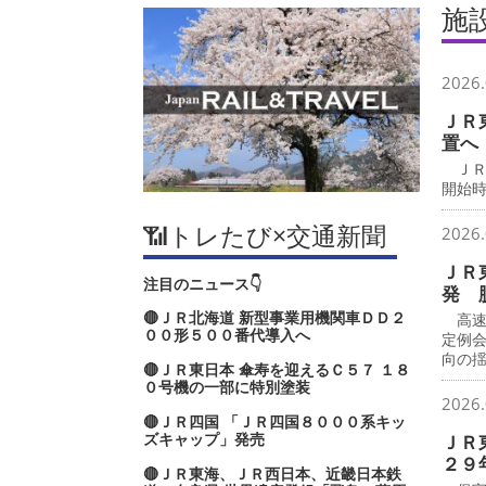
施
2026.
ＪＲ
置へ
ＪＲ
開始時
📶トレたび×交通新聞
2026.
ＪＲ
注目のニュース👇
発 
🔴ＪＲ北海道 新型事業用機関車ＤＤ２
高速
００形５００番代導入へ
定例
向の
🔴ＪＲ東日本 傘寿を迎えるＣ５７ １８
０号機の一部に特別塗装
2026.
🔴ＪＲ四国 「ＪＲ四国８０００系キッ
ズキャップ」発売
ＪＲ
２９
🔴ＪＲ東海、ＪＲ西日本、近畿日本鉄