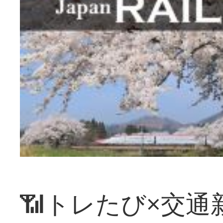
📶トレたび×交通