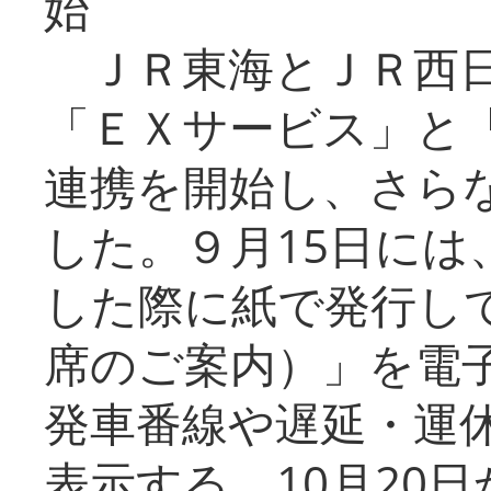
始
ＪＲ東海とＪＲ西日
「ＥＸサービス」と「
連携を開始し、さら
した。９月15日には
した際に紙で発行し
席のご案内）」を電
発車番線や遅延・運
表示する。10月20