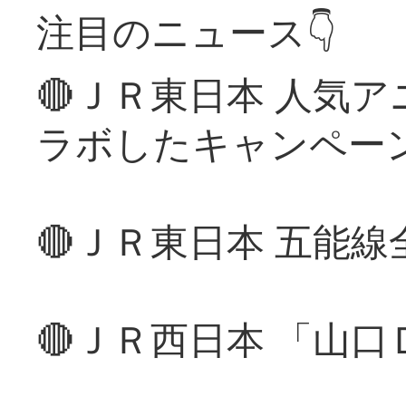
注目のニュース👇
🔴ＪＲ東日本 人気
ラボしたキャンペー
🔴ＪＲ東日本 五能
🔴ＪＲ西日本 「山