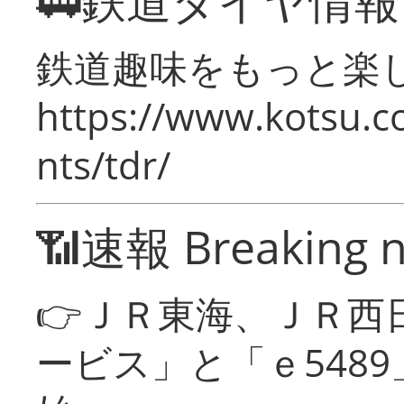
🚃鉄道ダイヤ情
鉄道趣味をもっと楽
https://www.kotsu.co
nts/tdr/
📶速報 Breaking 
👉ＪＲ東海、ＪＲ西
ービス」と「ｅ548