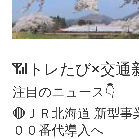
📶トレたび×交通
注目のニュース👇
🔴ＪＲ北海道 新型
００番代導入へ