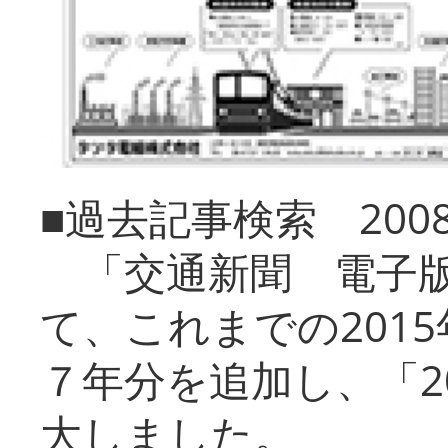
■過去記事検索 20
「交通新聞 電子版
て、これまでの201
７年分を追加し、「2
大しました