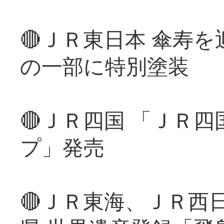
🔴ＪＲ東日本 傘寿
の一部に特別塗装
🔴ＪＲ四国 「ＪＲ
プ」発売
🔴ＪＲ東海、ＪＲ西