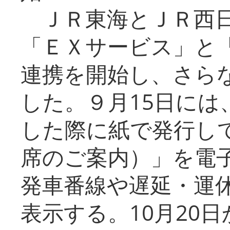
ＪＲ東海とＪＲ西日
「ＥＸサービス」と「
連携を開始し、さら
した。９月15日には
した際に紙で発行し
席のご案内）」を電
発車番線や遅延・運
表示する。10月20