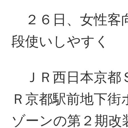
２６日、女性客向
段使いしやすく
ＪＲ西日本京都Ｓ
Ｒ京都駅前地下街
ゾーンの第２期改