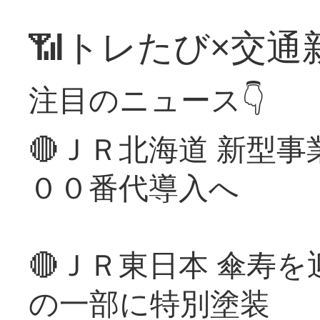
📶トレたび×交通
注目のニュース👇
🔴ＪＲ北海道 新型
００番代導入へ
🔴ＪＲ東日本 傘寿
の一部に特別塗装