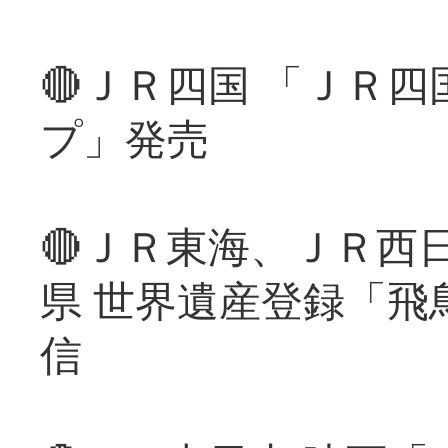
🔴ＪＲ四国 「ＪＲ
プ」発売
🔴ＪＲ東海、ＪＲ西
県 世界遺産登録「飛
信