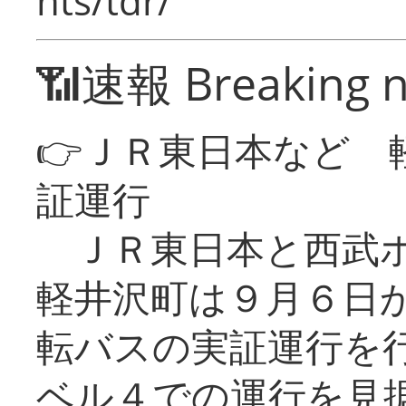
nts/tdr/
📶速報 Breaking 
👉ＪＲ東日本など 
証運行
ＪＲ東日本と西武ホ
軽井沢町は９月６日か
転バスの実証運行を
ベル４での運行を見