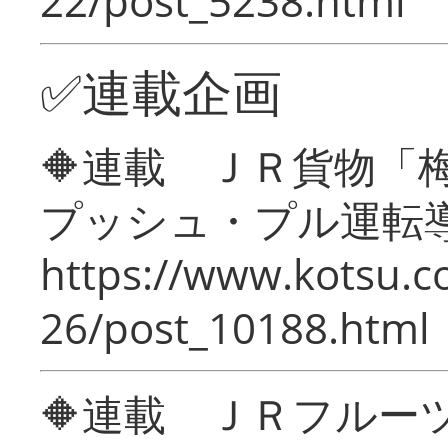
22/post_5238.html
✅連載企画
🔶連載 ＪＲ貨物
プッシュ・プル運転
https://www.kotsu.c
26/post_10188.html
🔶連載 ＪＲフルー