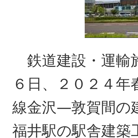
鉄道建設・運輸施
６日、２０２４年
線金沢―敦賀間の
福井駅の駅舎建築