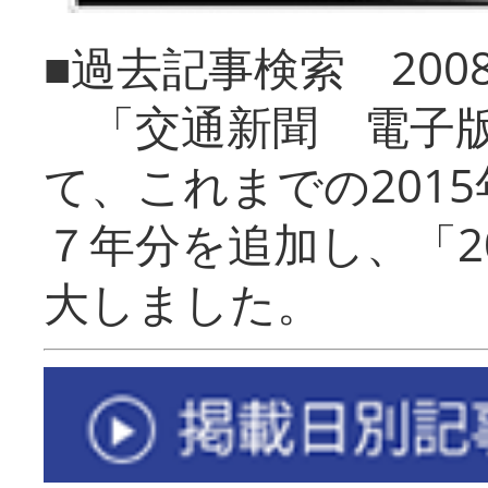
■過去記事検索 20
「交通新聞 電子版
て、これまでの201
７年分を追加し、「2
大しました