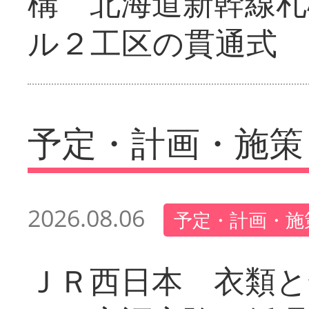
構 北海道新幹線札
ル２工区の貫通式
予定・計画・施策
2026.08.06
予定・計画・施
ＪＲ西日本 衣類と