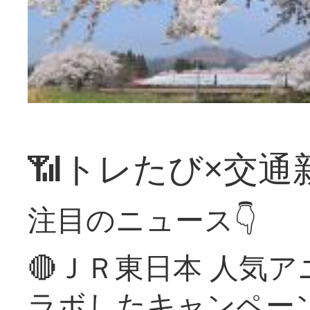
📶トレたび×交通
注目のニュース👇
🔴ＪＲ東日本 人気
ラボしたキャンペー