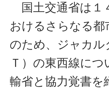
国土交通省は１
おけるさらなる都
のため、ジャカル
Ｔ）の東西線につ
輸省と協力覚書を