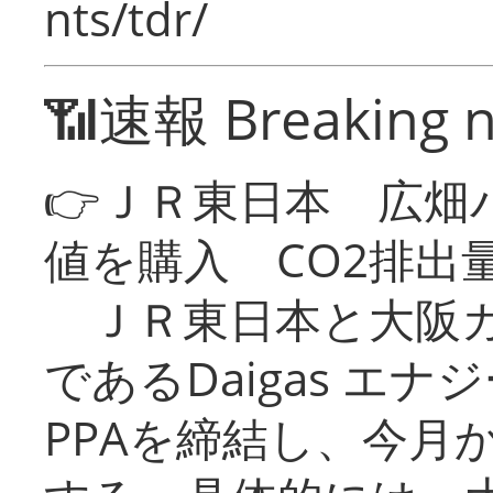
nts/tdr/
📶速報 Breaking 
👉ＪＲ東日本 広畑
値を購入 CO2排出
ＪＲ東日本と大阪ガ
であるDaigas エ
PPAを締結し、今月