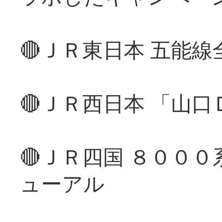
🔴ＪＲ東日本 五能
🔴ＪＲ西日本 「山
🔴ＪＲ四国 ８００
ューアル