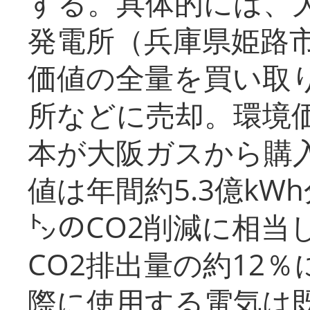
する。具体的には、
発電所（兵庫県姫路
価値の全量を買い取
所などに売却。環境
本が大阪ガスから購
値は年間約5.3億kW
㌧のCO2削減に相当
CO2排出量の約12
際に使用する電気は