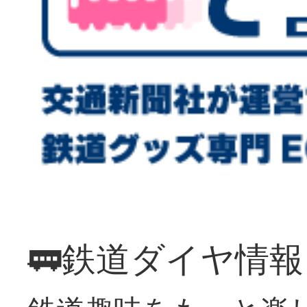
🚃鉄道ダイヤ情