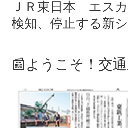
ＪＲ東日本 エス
検知、停止する新
📰ようこそ！交