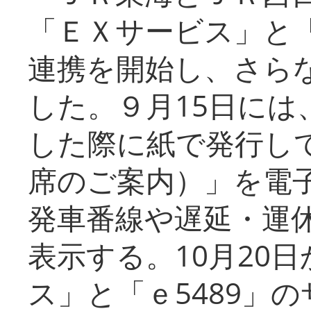
「ＥＸサービス」と「
連携を開始し、さら
した。９月15日には
した際に紙で発行し
席のご案内）」を電
発車番線や遅延・運
表示する。10月20
ス」と「ｅ5489」