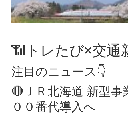
📶トレたび×交通
注目のニュース👇
🔴ＪＲ北海道 新型
００番代導入へ