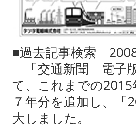
■過去記事検索 20
「交通新聞 電子版
て、これまでの201
７年分を追加し、「2
大しました