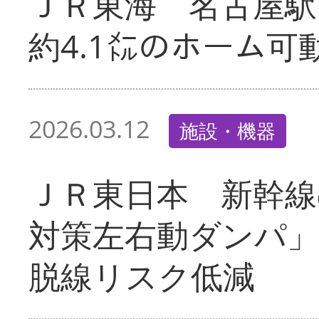
ＪＲ東海 名古屋駅
約4.1㍍のホーム可
2026.03.12
施設・機器
ＪＲ東日本 新幹線
対策左右動ダンパ
脱線リスク低減