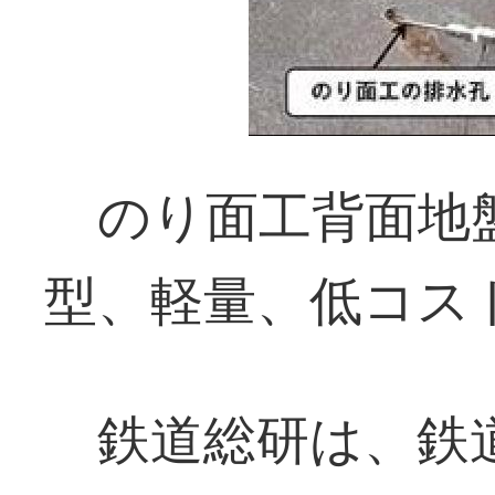
のり面工背面地
型、軽量、低コス
鉄道総研は、鉄道