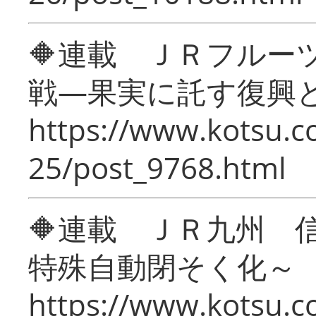
🔶連載 ＪＲフルー
戦―果実に託す復興
https://www.kotsu.c
25/post_9768.html
🔶連載 ＪＲ九州 
特殊自動閉そく化～
https://www.kotsu.c