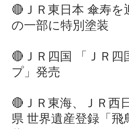
🔴ＪＲ東日本 傘寿
の一部に特別塗装
🔴ＪＲ四国 「ＪＲ
プ」発売
🔴ＪＲ東海、ＪＲ西
県 世界遺産登録「飛