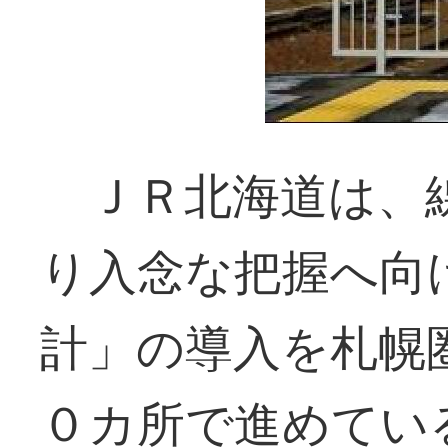
ＪＲ北海道は、
り入念な把握へ向
計」の導入を札幌
０カ所で進めてい