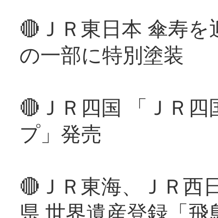
🔴ＪＲ東日本 傘寿
の一部に特別塗装
🔴ＪＲ四国 「ＪＲ
プ」発売
🔴ＪＲ東海、ＪＲ西
県 世界遺産登録「飛