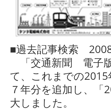
■過去記事検索 20
「交通新聞 電子版
て、これまでの201
７年分を追加し、「2
大しました