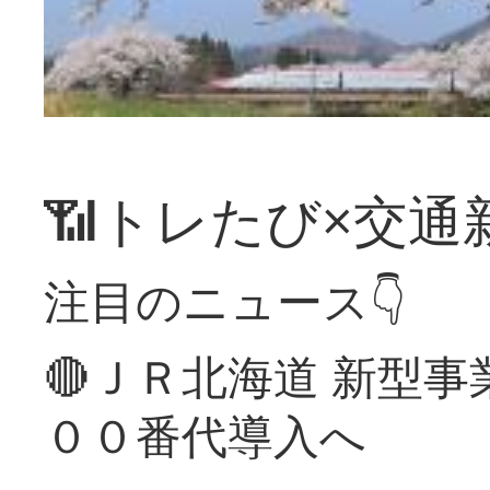
📶トレたび×交通
注目のニュース👇
🔴ＪＲ北海道 新型
００番代導入へ