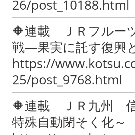
26/post_10188.html
🔶連載 ＪＲフルー
戦―果実に託す復興
https://www.kotsu.c
25/post_9768.html
🔶連載 ＪＲ九州 
特殊自動閉そく化～