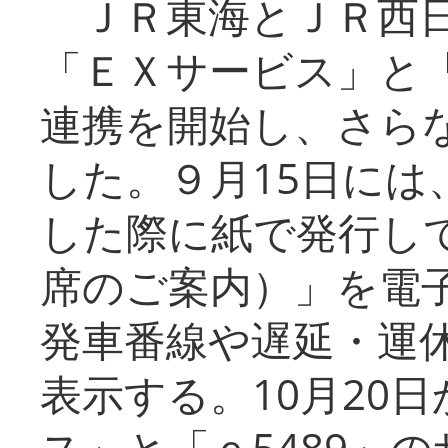
ＪＲ東海とＪＲ西日
「ＥＸサービス」と「
連携を開始し、さら
した。９月15日には
した際に紙で発行し
席のご案内）」を電
発車番線や遅延・運
表示する。10月20
ス」と「ｅ5489」