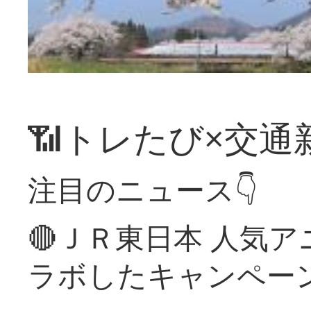
📶トレたび×交通
注目のニュース👇
🔴ＪＲ東日本 人気
ラボしたキャンペー