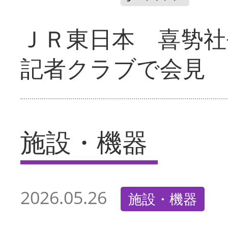
ＪＲ東日本 喜㔟社
記者クラブで会見
施設・機器
2026.05.26
施設・機器