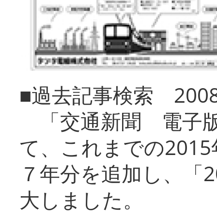
■過去記事検索 20
「交通新聞 電子版
て、これまでの201
７年分を追加し、「2
大しました