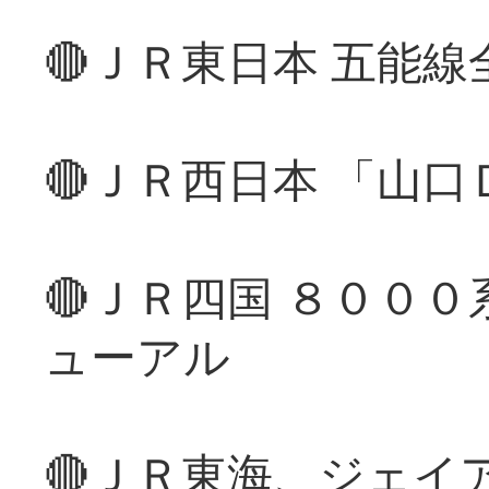
🔴ＪＲ東日本 五能
🔴ＪＲ西日本 「山
🔴ＪＲ四国 ８００
ューアル
🔴ＪＲ東海、ジェイ