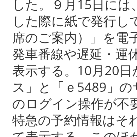
した。９月15日には
した際に紙で発行し
席のご案内）」を電
発車番線や遅延・運
表示する。10月20
ス」と「ｅ5489」
のログイン操作が不
特急の予約情報はそ
て表示する。このほ