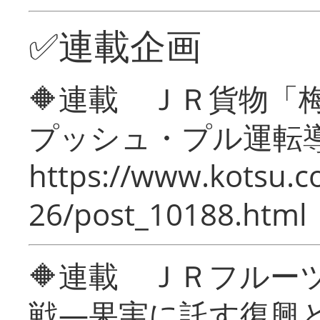
✅連載企画
🔶連載 ＪＲ貨物
プッシュ・プル運転
https://www.kotsu.c
26/post_10188.html
🔶連載 ＪＲフルー
戦―果実に託す復興