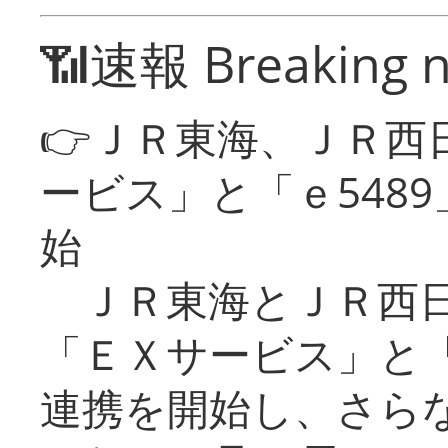
📶速報 Breaking 
👉ＪＲ東海、ＪＲ西
ービス」と「ｅ548
始
ＪＲ東海とＪＲ西日
「ＥＸサービス」と「
連携を開始し、さら