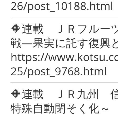
26/post_10188.html
🔶連載 ＪＲフルー
戦―果実に託す復興
https://www.kotsu.c
25/post_9768.html
🔶連載 ＪＲ九州 
特殊自動閉そく化～