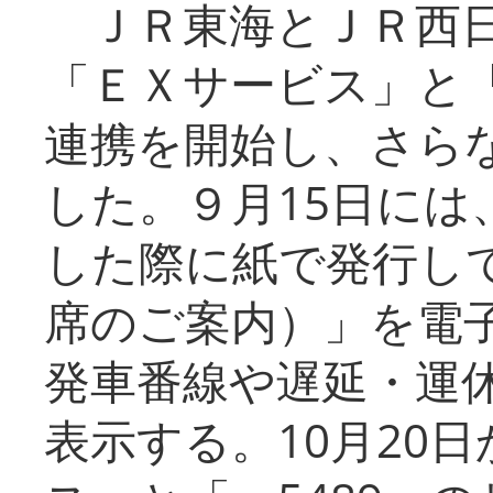
ＪＲ東海とＪＲ西日
「ＥＸサービス」と「
連携を開始し、さら
した。９月15日には
した際に紙で発行し
席のご案内）」を電
発車番線や遅延・運
表示する。10月20