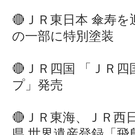
🔴ＪＲ東日本 傘寿
の一部に特別塗装
🔴ＪＲ四国 「ＪＲ
プ」発売
🔴ＪＲ東海、ＪＲ西
県 世界遺産登録「飛