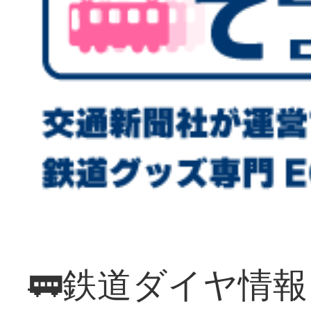
🚃鉄道ダイヤ情