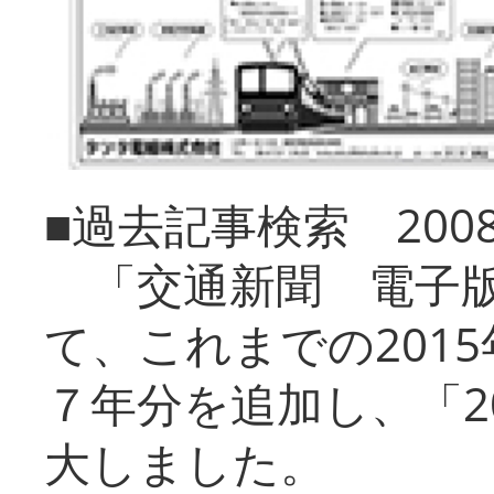
■過去記事検索 20
「交通新聞 電子版
て、これまでの201
７年分を追加し、「2
大しました