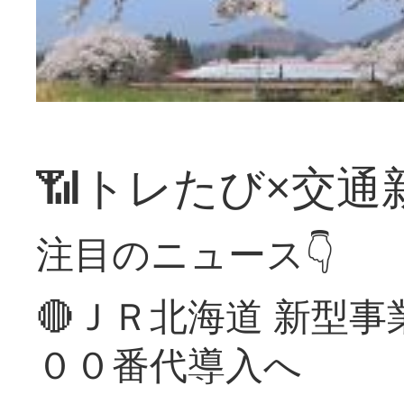
📶トレたび×交通
注目のニュース👇
🔴ＪＲ北海道 新型
００番代導入へ