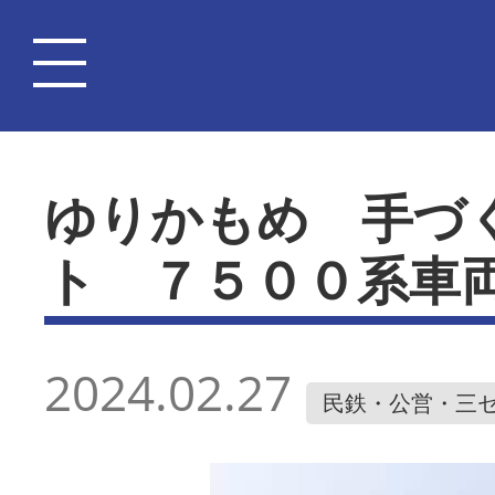
ゆりかもめ 手づ
ト ７５００系車
2024.02.27
民鉄・公営・三