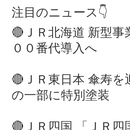
注目のニュース👇
🔴ＪＲ北海道 新型
００番代導入へ
🔴ＪＲ東日本 傘寿
の一部に特別塗装
🔴ＪＲ四国 「ＪＲ