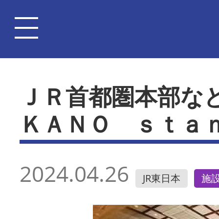
ＪＲ首都圏本部な
ＫＡＮＯ ｓｔａ
2024.04.26
JR東日本
施