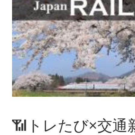
📶トレたび×交通