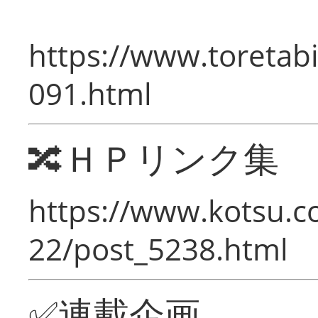
https://www.toretabi
091.html
🔀ＨＰリンク集
https://www.kotsu.c
22/post_5238.html
✅連載企画