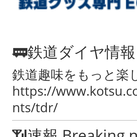
🚃鉄道ダイヤ情
鉄道趣味をもっと楽
https://www.kotsu.co
nts/tdr/
📶速報 Breaking 