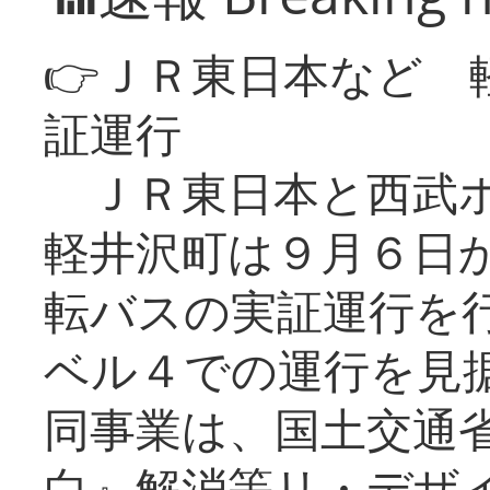
👉ＪＲ東日本など 
証運行
ＪＲ東日本と西武ホ
軽井沢町は９月６日か
転バスの実証運行を
ベル４での運行を見
同事業は、国土交通
白』解消等リ・デザ