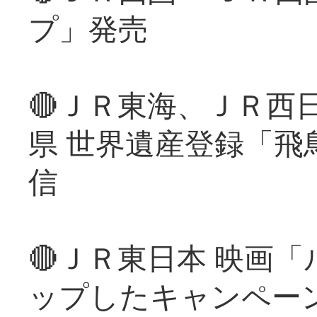
プ」発売
🔴ＪＲ東海、ＪＲ西
県 世界遺産登録「飛
信
🔴ＪＲ東日本 映画
ップしたキャンペー