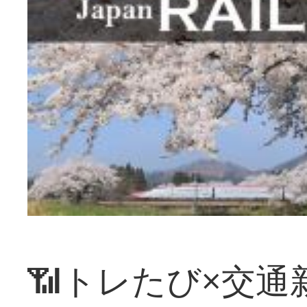
📶トレたび×交通