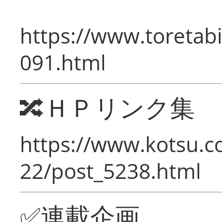
https://www.toretabi
091.html
🔀ＨＰリンク集
https://www.kotsu.c
22/post_5238.html
✅連載企画