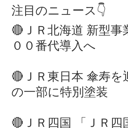
注目のニュース👇
🔴ＪＲ北海道 新型
００番代導入へ
🔴ＪＲ東日本 傘寿
の一部に特別塗装
🔴ＪＲ四国 「ＪＲ