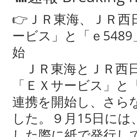
👉ＪＲ東海、ＪＲ西
ービス」と「ｅ548
始
ＪＲ東海とＪＲ西日
「ＥＸサービス」と「
連携を開始し、さら
した。９月15日には
した際に紙で発行し