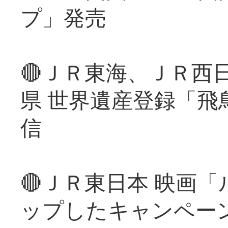
プ」発売
🔴ＪＲ東海、ＪＲ西
県 世界遺産登録「飛
信
🔴ＪＲ東日本 映画
ップしたキャンペー