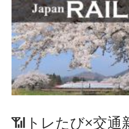
📶トレたび×交通