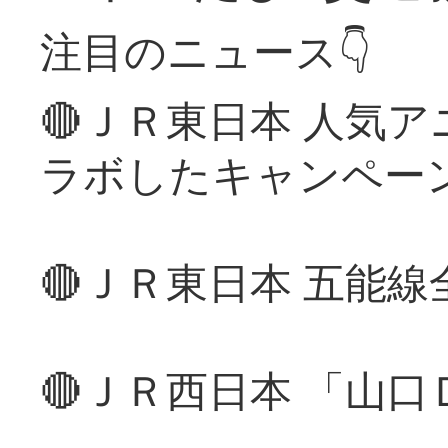
注目のニュース👇
🔴ＪＲ東日本 人気
ラボしたキャンペー
🔴ＪＲ東日本 五能
🔴ＪＲ西日本 「山