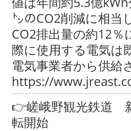
値は年間約5.3億kW
㌧のCO2削減に相当
CO2排出量の約12
際に使用する電気は
電気事業者から供給
https://www.jreast.co
👉嵯峨野観光鉄道
転開始