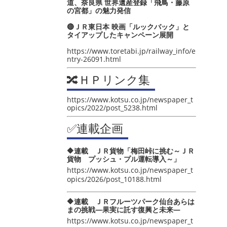
道、奈良県 世界遺産登録「飛鳥・藤原
の宮都」の魅力発信
🔴ＪＲ東日本 映画「ルックバック」と
タイアップしたキャンペーン展開
https://www.toretabi.jp/railway_info/e
ntry-26091.html
🔀ＨＰリンク集
https://www.kotsu.co.jp/newspaper_t
opics/2022/post_5238.html
✅連載企画
🔶連載 ＪＲ貨物「梅田峠に挑む～ＪＲ
貨物 プッシュ・プル運転導入～」
https://www.kotsu.co.jp/newspaper_t
opics/2026/post_10188.html
🔶連載 ＪＲフルーツパーク仙台あらは
まの挑戦―果実に託す復興と未来―
https://www.kotsu.co.jp/newspaper_t