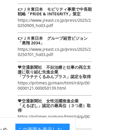
👉ＪＲ東日本 モビリティ事業で中長期
戦略「PRIDE & INTEGRITY」策定
https://www.jreast.co.jp/press/2025/2
0250909_ho03.pdf
👉ＪＲ東日本 グループ経営ビジョン
「勇翔 2034」
https://www.jreast.co.jp/press/2025/2
0250701_ho03.pdf
💖交通新聞社 不妊治療と仕事の両立支
援に取り組む先進企業
「プラチナくるみんプラス」認定を取得
https://prtimes.jp/main/html/rd/p/00
0000121.000050139.html
💖交通新聞社 女性活躍推進企業
「えるぼし」認定の最高位（３つ星）取
得
https://prtimes.jp/main/html/rd/p/00
0000105.000050139.html
ため
この画面を表示しな