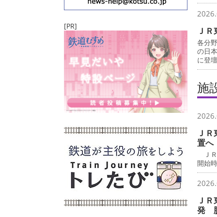
2026.
[PR]
ＪＲ
各分
の日
に登
施
2026.
ＪＲ
置へ
ＪＲ
開始時
2026.
ＪＲ
発 