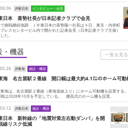
08.06
JR東日本
インタビュー・会見
東日本 喜㔟社長が日本記者クラブで会見
野で挑戦継続強調 ＪＲ東日本の喜㔟陽一社長は４日、東京・内幸町
本プレスセンタービル内で開かれた記者会見（日本記者クラブ主催）
壇した。
設・機器
一覧を見る
05.26
JR東海
施設・機器
東海 名古屋駅２番線 開口幅は最大約4.1㍍のホーム可動
東海は、名古屋駅２番線（東海道線上り）にホーム可動柵を設置する
期は2028年10月を予定している。 腰高式のホーム柵を設置。
03.12
JR東日本
施設・機器
東日本 新幹線の「地震対策左右動ダンパ」を開
脱線リスク低減