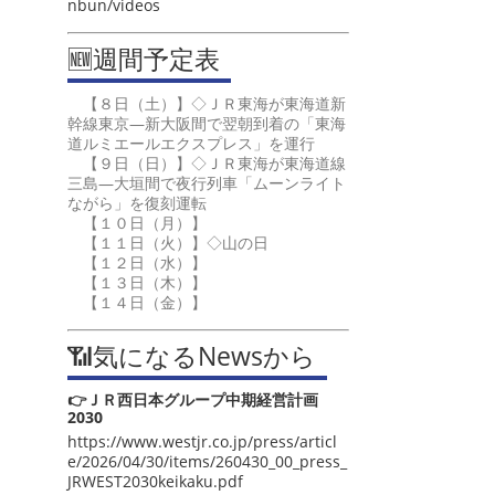
nbun/videos
🆕週間予定表
【８日（土）】◇ＪＲ東海が東海道新
幹線東京―新大阪間で翌朝到着の「東海
道ルミエールエクスプレス」を運行
【９日（日）】◇ＪＲ東海が東海道線
三島―大垣間で夜行列車「ムーンライト
ながら」を復刻運転
【１０日（月）】
【１１日（火）】◇山の日
【１２日（水）】
【１３日（木）】
【１４日（金）】
📶気になるNewsから
👉ＪＲ西日本グループ中期経営計画
2030
https://www.westjr.co.jp/press/articl
e/2026/04/30/items/260430_00_press_
JRWEST2030keikaku.pdf