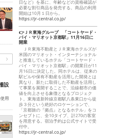
日など）を基に、年齢などの資格確認が
必要な割引商品を発売する。商品の利用
開始は10月１日から。
https://jr-central.co.jp/
👉ＪＲ東海グループ 「コートヤード・
バイ・マリオット京都駅」11月16日に
開業
ＪＲ東海不動産とＪＲ東海ホテルズが
米国のマリオット・インターナショナル
と推進しているホテル「コートヤード・
バイ・マリオット京都駅」の開業日が11
月16日に決定した。同ホテルは、従来の
駅ビルや保有不動産を活用した開発とは
異なり、新たに取得した不動産を活用し
柵設
て事業を展開することで、沿線都市の価
値を向上させる象徴となるプロジェク
。使用
ト。東海道新幹線京都駅八条東口から徒
歩３分という絶好のロケーションで、
「京都旅の『拠点』となるホテル」をコ
ンセプトに、全10タイプ、計270の客室
を用意する。宿泊予約は公式サイトで受
付中。
https://jr-central.co.jp/