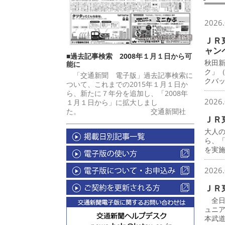
2026.
ＪＲ
ャン
■過去記事検索 2008年１月１日から可
秋田
能に
ク」
「交通新聞 電子版」過去記事検索に
クバ
ついて、これまでの2015年１月１日か
ら、新たに７年分を追加し、「2008年
2026.
１月１日から」に拡大しまし
た。 交通新聞社
ＪＲ
大人
ら、
を実
2026.
ＪＲ
全日
ュニ
本武