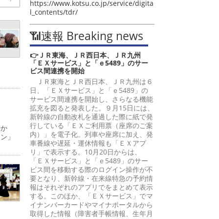
https://www.kotsu.co.jp/service/digita
l_contents/tdr/
📶速報 Breaking news
👉ＪＲ東海、ＪＲ西日本、ＪＲ九州
「ＥＸサービス」と「ｅ5489」のサー
ビス間連携を開始
ＪＲ東海とＪＲ西日本、ＪＲ九州は６
日、「ＥＸサービス」と「ｅ5489」の
サービス間連携を開始し、さらなる機能
拡充を図ると発表した。９月15日には、
新幹線の自動改札を通過した際に紙で発
行している「ＥＸご利用票（座席のご案
日か
内）」を電子化。列車や座席に加え、発
ーン」
車番線や遅延・運休情報も「ＥＸアプ
リ」で表示する。10月20日からは、
「ＥＸサービス」と「ｅ5489」のサー
ビス間を移動する際のログイン操作が不
要となり、新幹線・在来線特急の予約情
報はそれぞれのアプリでをまとめて表示
する。このほか、「ＥＸサービス」でマ
イナンバーカードやマイナポータルから
取得した情報（障害者手帳情報、生年月