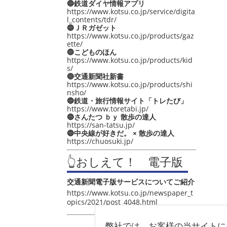
🔵鉄道ダイヤ情報アプリ
https://www.kotsu.co.jp/service/digita
l_contents/tdr/
🔵ＪＲガゼット
https://www.kotsu.co.jp/products/gaz
ette/
🔵こどものほん
https://www.kotsu.co.jp/products/kid
s/
🔵交通新聞社新書
https://www.kotsu.co.jp/products/shi
nsho/
🔵鉄道・旅行情報サイト「トレたび」
https://www.toretabi.jp/
🔵さんたつ ｂｙ 散歩の達人
https://san-tatsu.jp/
🔵中央線が好きだ。 × 散歩の達人
https://chuosuki.jp/
👆おしえて！ 電子版
交通新聞電子版サービスについてご紹介
https://www.kotsu.co.jp/newspaper_t
opics/2021/post_4048.html
弊社では、お客様の当サイトに