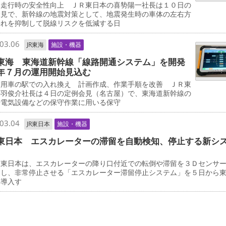
走行時の安全性向上 ＪＲ東日本の喜㔟陽一社長は１０日の
会見で、新幹線の地震対策として、地震発生時の車体の左右方
揺れを抑制して脱線リスクを低減する日
03.06
JR東海
施設・機器
東海 東海道新幹線「線路開通システム」を開発
年７月の運用開始見込む
用車の駅での入れ換え 計画作成、作業手順を改善 ＪＲ東
丹羽俊介社長は４日の定例会見（名古屋）で、東海道新幹線の
や電気設備などの保守作業に用いる保守
03.04
JR東日本
施設・機器
東日本 エスカレーターの滞留を自動検知、停止する新シ
東日本は、エスカレーターの降り口付近での転倒や滞留を３Ｄセンサ
知し、非常停止させる「エスカレーター滞留停止システム」を５日から
格導入す