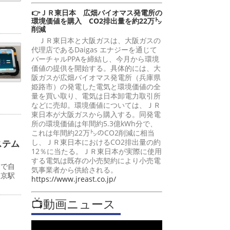
👉ＪＲ東日本 広畑バイオマス発電所の
環境価値を購入 CO2排出量を約22万㌧
削減
ＪＲ東日本と大阪ガスは、大阪ガスの
代理店であるDaigas エナジーを通じて
バーチャルPPAを締結し、今月から環境
価値の提供を開始する。具体的には、大
阪ガスが広畑バイオマス発電所（兵庫県
姫路市）の発電した電気と環境価値の全
量を買い取り、電気は日本卸電力取引所
などに売却。環境価値については、ＪＲ
東日本が大阪ガスから購入する。同発電
所の環境価値は年間約5.3億kWh分で、
これは年間約22万㌧のCO2削減に相当
し、ＪＲ東日本におけるCO2排出量の約
ステム
12％に当たる。ＪＲ東日本が実際に使用
する電気は既存の小売契約により小売電
ーで自
気事業者から供給される。
東京駅
https://www.jreast.co.jp/
📺動画ニュース