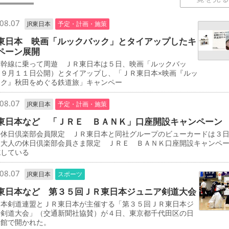
08.07
JR東日本
予定・計画・施策
東日本 映画「ルックバック」とタイアップしたキ
ペーン展開
新幹線に乗って周遊 ＪＲ東日本は５日、映画「ルックバッ
（９月１１日公開）とタイアップし、「ＪＲ東日本×映画『ルッ
ック』秋田をめぐる鉄道旅」キャンペー
08.07
JR東日本
予定・計画・施策
東日本など 「ＪＲＥ ＢＡＮＫ」口座開設キャンペーン
の休日倶楽部会員限定 ＪＲ東日本と同社グループのビューカードは３
「大人の休日倶楽部会員さま限定 ＪＲＥ ＢＡＮＫ口座開設キャンペ
施している
08.07
JR東日本
スポーツ
東日本など 第３５回ＪＲ東日本ジュニア剣道大会
本剣道連盟とＪＲ東日本が主催する「第３５回ＪＲ東日本ジ
ア剣道大会」（交通新聞社協賛）が４日、東京都千代田区の日
道館で開かれた。