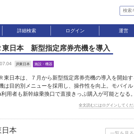
詳細検索
ログイン
運営
Ｒ東日本 新型指定席券売機を導入
07.04
JR東日本
施設・機器
東日本は、７月から新型指定席券売機の導入を開始す
機は目的別メニューを採用し、操作性を向上。モバイル
ica利用者も新幹線乗換口で直接きっぷ購入が可能となる
全文読むにはログインしてくだ
東日本
一覧を見る