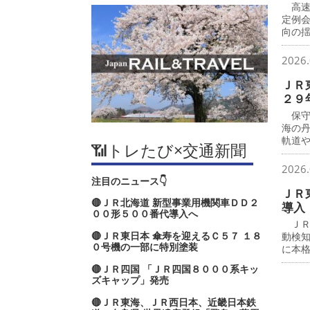
高速
定例
向の
2026.
ＪＲ
２９
保守
海の
軌道
📶トレたび×交通新聞
2026.
注目のニュース👇
ＪＲ
🔴ＪＲ北海道 新型事業用機関車ＤＤ２
導入
００形５００番代導入へ
ＪＲ
🔴ＪＲ東日本 傘寿を迎えるＣ５７ １８
動検
０号機の一部に特別塗装
に本
🔴ＪＲ四国 「ＪＲ四国８０００系キッ
ズキャップ」発売
🔴ＪＲ東海、ＪＲ西日本、近畿日本鉄