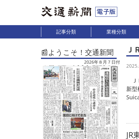
記事分類
業種分類
Ｊ
📰ようこそ！交通新聞
2026年８月７日付
2025.
ＪＲ
新型
Su
JR