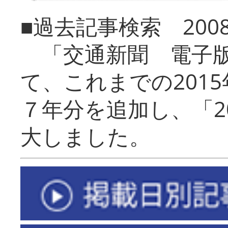
■過去記事検索 20
「交通新聞 電子版
て、これまでの201
７年分を追加し、「2
大しました