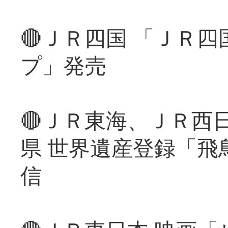
🔴ＪＲ四国 「ＪＲ
プ」発売
🔴ＪＲ東海、ＪＲ西
県 世界遺産登録「飛
信