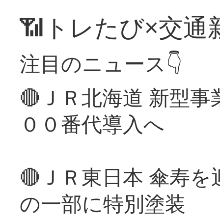
📶トレたび×交通
注目のニュース👇
🔴ＪＲ北海道 新型
００番代導入へ
🔴ＪＲ東日本 傘寿
の一部に特別塗装