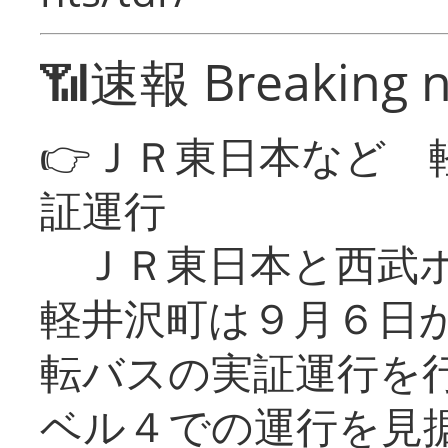
📶速報 Breaking 
👉ＪＲ東日本など 
証運行
ＪＲ東日本と西武ホ
軽井沢町は９月６日か
転バスの実証運行を
ベル４での運行を見