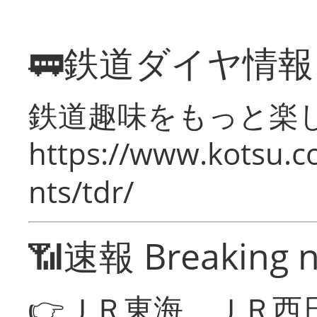
🚃鉄道ダイヤ情
鉄道趣味をもっと楽
https://www.kotsu.co
nts/tdr/
📶速報 Breaking 
👉ＪＲ東海、ＪＲ西