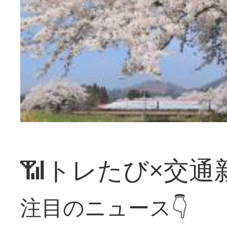
📶トレたび×交通
注目のニュース👇