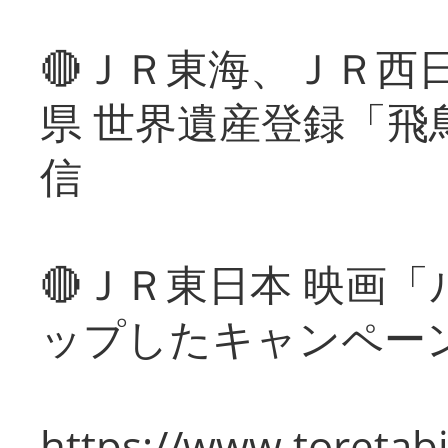
🔴ＪＲ東海、ＪＲ西
県 世界遺産登録「飛
信
🔴ＪＲ東日本 映画
ップしたキャンペー
https://www.toretabi