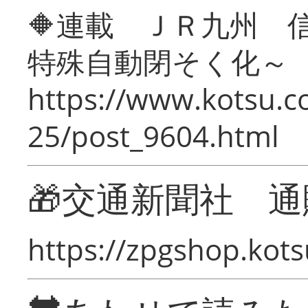
🔶連載 ＪＲ九州 
特殊自動閉そく化～
https://www.kotsu.c
25/post_9604.html
🎁交通新聞社 通
https://zpgshop.kots