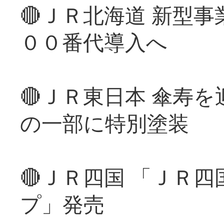
🔴ＪＲ北海道 新型
００番代導入へ
🔴ＪＲ東日本 傘寿
の一部に特別塗装
🔴ＪＲ四国 「ＪＲ
プ」発売