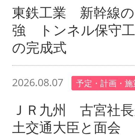
東鉄工業 新幹線の
強 トンネル保守工
の完成式
2026.08.07
予定・計画・施
ＪＲ九州 古宮社長
土交通大臣と面会 