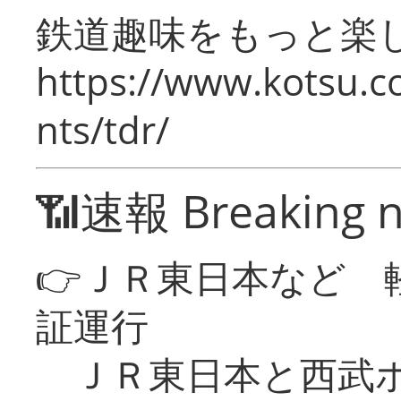
鉄道趣味をもっと楽
https://www.kotsu.co
nts/tdr/
📶速報 Breaking 
👉ＪＲ東日本など 
証運行
ＪＲ東日本と西武ホ