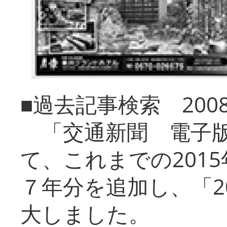
■過去記事検索 20
「交通新聞 電子版
て、これまでの201
７年分を追加し、「2
大しました