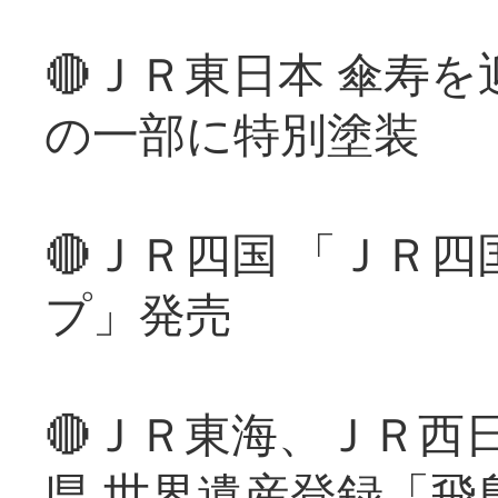
🔴ＪＲ東日本 傘寿
の一部に特別塗装
🔴ＪＲ四国 「ＪＲ
プ」発売
🔴ＪＲ東海、ＪＲ西
県 世界遺産登録「飛