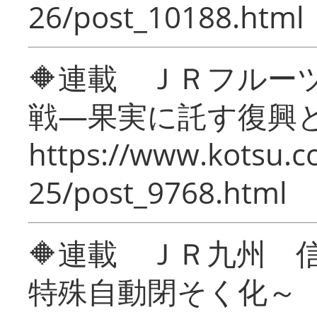
26/post_10188.html
🔶連載 ＪＲフルー
戦―果実に託す復興
https://www.kotsu.c
25/post_9768.html
🔶連載 ＪＲ九州 
特殊自動閉そく化～