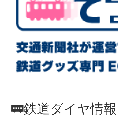
🚃鉄道ダイヤ情