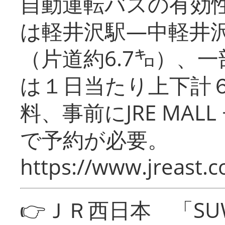
自動運転バスの有効
は軽井沢駅―中軽井
（片道約6.7㌔）、
は１日当たり上下計
料、事前にJRE MA
で予約が必要。
https://www.jreast.co
👉ＪＲ西日本 「SU