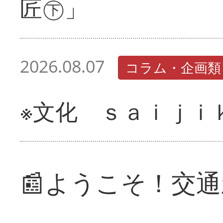
匠㊦」
2026.08.07
コラム・企画類
※文化 ｓａｉｊｉ
📰ようこそ！交