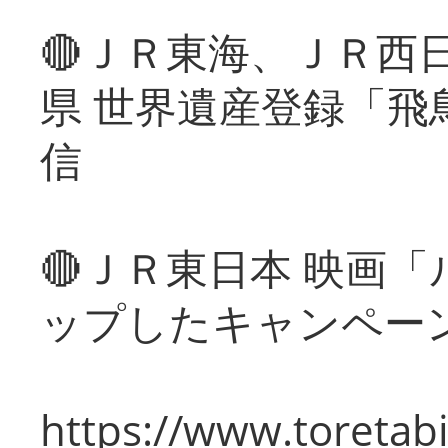
🔴ＪＲ東海、ＪＲ西
県 世界遺産登録「飛
信
🔴ＪＲ東日本 映画
ップしたキャンペー
https://www.toretabi