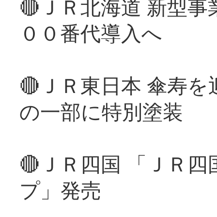
🔴ＪＲ北海道 新型
００番代導入へ
🔴ＪＲ東日本 傘寿
の一部に特別塗装
🔴ＪＲ四国 「ＪＲ
プ」発売