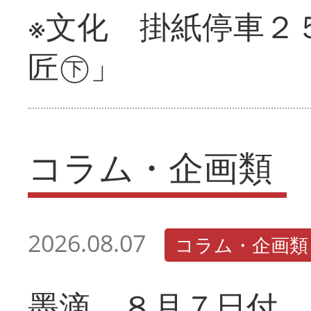
※文化 掛紙停車２
匠㊦」
コラム・企画類
2026.08.07
コラム・企画類
墨滴 ８月７日付