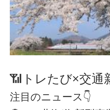
📶トレたび×交通
注目のニュース👇