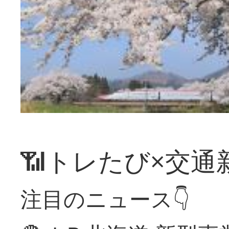
📶トレたび×交通
注目のニュース👇