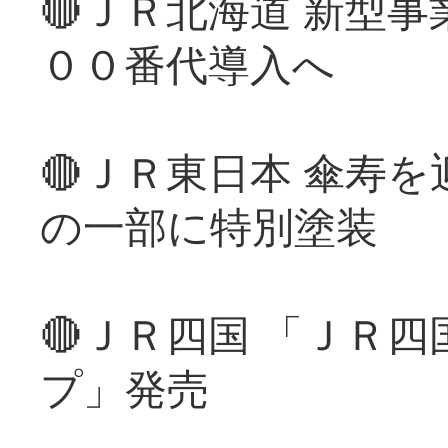
🔴ＪＲ北海道 新型
００番代導入へ
🔴ＪＲ東日本 傘寿
の一部に特別塗装
🔴ＪＲ四国 「ＪＲ
プ」発売