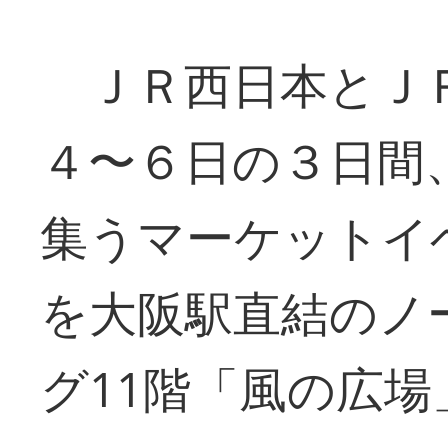
ＪＲ西日本とＪＲ
４〜６日の３日間
集うマーケットイベン
を大阪駅直結のノ
グ11階「風の広