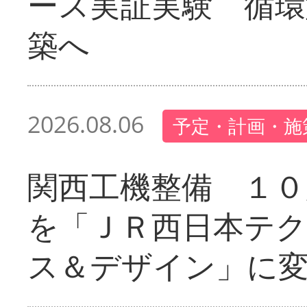
ース実証実験 循環
築へ
2026.08.06
予定・計画・施
関西工機整備 １０
を「ＪＲ西日本テ
ス＆デザイン」に