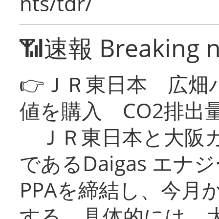
nts/tdr/
📶速報 Breaking 
👉ＪＲ東日本 広畑
値を購入 CO2排出
ＪＲ東日本と大阪ガ
であるDaigas エ
PPAを締結し、今月
する。具体的には、