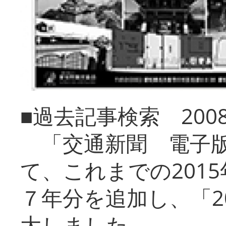
■過去記事検索 20
「交通新聞 電子版
て、これまでの201
７年分を追加し、「2
大しました