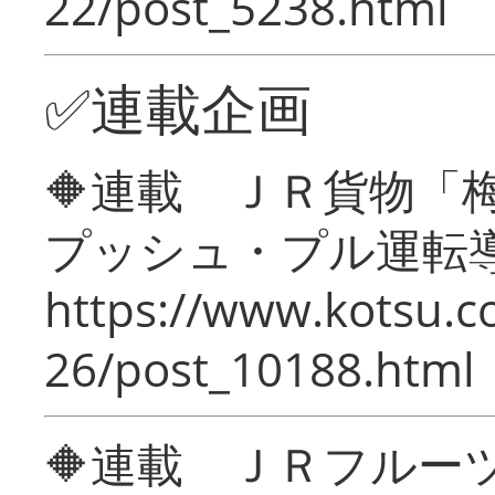
22/post_5238.html
✅連載企画
🔶連載 ＪＲ貨物
プッシュ・プル運転
https://www.kotsu.c
26/post_10188.html
🔶連載 ＪＲフルー