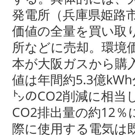
発電所（兵庫県姫路
価値の全量を買い取
所などに売却。環境
本が大阪ガスから購
値は年間約5.3億kW
㌧のCO2削減に相当
CO2排出量の約12
際に使用する電気は