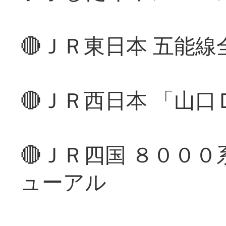
🔴ＪＲ東日本 五能
🔴ＪＲ西日本 「山
🔴ＪＲ四国 ８００
ューアル