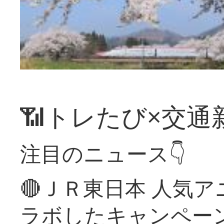
📶トレたび×交通
注目のニュース👇
🔴ＪＲ東日本 人気
ラボしたキャンペー