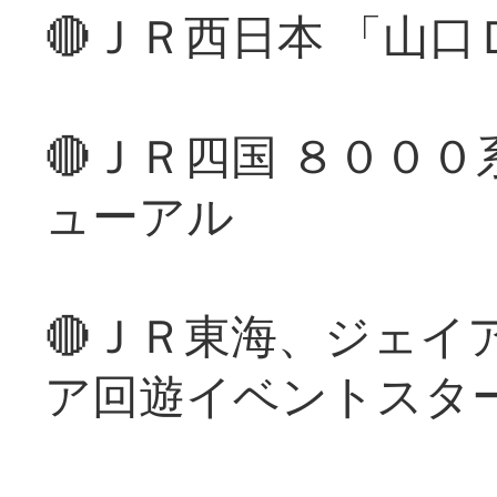
🔴ＪＲ西日本 「山
🔴ＪＲ四国 ８００
ューアル
🔴ＪＲ東海、ジェイ
ア回遊イベントスタ