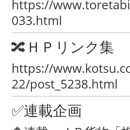
https://www.toretabi
033.html
🔀ＨＰリンク集
https://www.kotsu.c
22/post_5238.html
✅連載企画