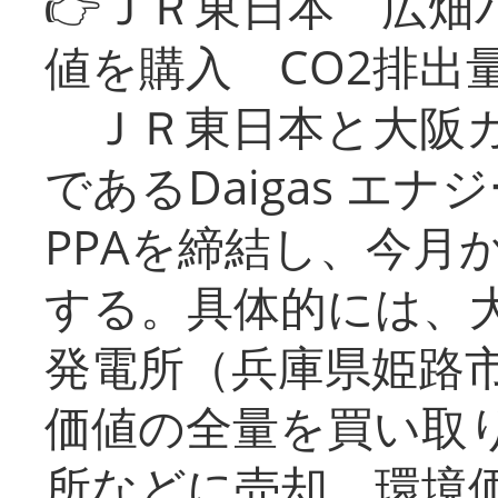
👉ＪＲ東日本 広畑
値を購入 CO2排出
ＪＲ東日本と大阪ガ
であるDaigas エ
PPAを締結し、今月
する。具体的には、
発電所（兵庫県姫路
価値の全量を買い取
所などに売却。環境