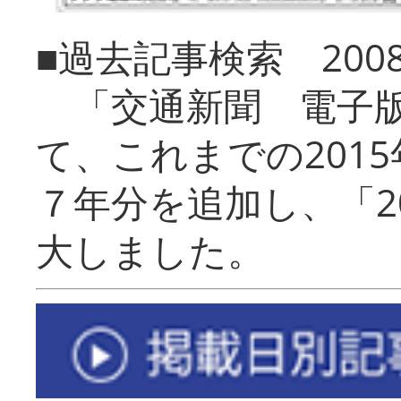
■過去記事検索 20
「交通新聞 電子版
て、これまでの201
７年分を追加し、「2
大しました