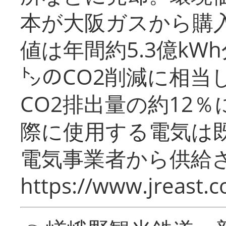
本が大阪ガスから購
値は年間約5.3億kW
㌧のCO2削減に相当
CO2排出量の約12
際に使用する電気は
電気事業者から供給
https://www.jreast.co