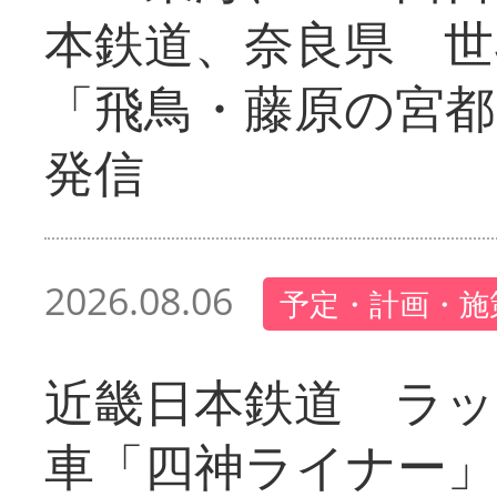
本鉄道、奈良県 世
「飛鳥・藤原の宮都
発信
2026.08.06
予定・計画・施
近畿日本鉄道 ラ
車「四神ライナー