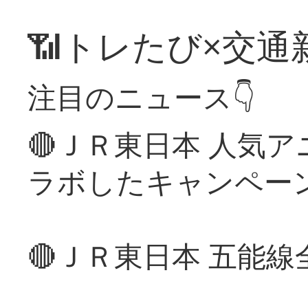
📶トレたび×交通
注目のニュース👇
🔴ＪＲ東日本 人気
ラボしたキャンペー
🔴ＪＲ東日本 五能