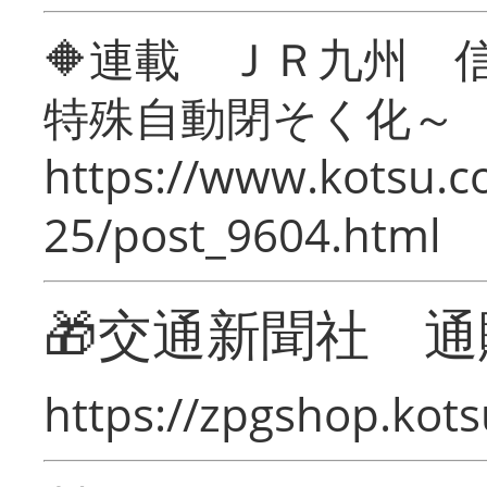
🔶連載 ＪＲ九州 
特殊自動閉そく化～
https://www.kotsu.c
25/post_9604.html
🎁交通新聞社 通
https://zpgshop.kots