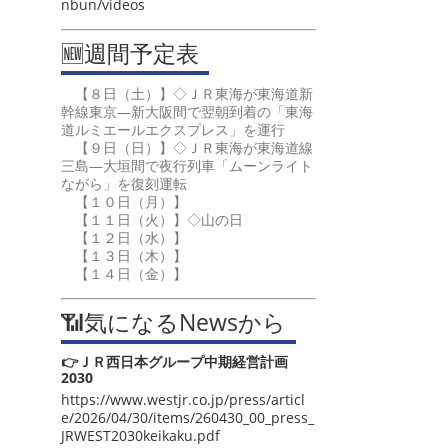
nbun/videos
🆕週間予定表
【８日（土）】◇ＪＲ東海が東海道新
幹線東京―新大阪間で翌朝到着の「東海
道ルミエールエクスプレス」を運行
【９日（日）】◇ＪＲ東海が東海道線
三島―大垣間で夜行列車「ムーンライト
ながら」を復刻運転
【１０日（月）】
【１１日（火）】◇山の日
【１２日（水）】
【１３日（木）】
【１４日（金）】
📶気になるNewsから
👉ＪＲ西日本グループ中期経営計画
2030
https://www.westjr.co.jp/press/articl
e/2026/04/30/items/260430_00_press_
JRWEST2030keikaku.pdf