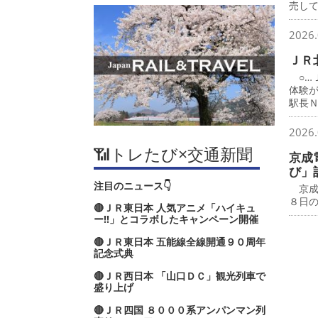
売し
2026.
ＪＲ
○…
体験
駅長
2026.
📶トレたび×交通新聞
京成
び」
注目のニュース👇
京成
８日
🔴ＪＲ東日本 人気アニメ「ハイキュ
ー‼」とコラボしたキャンペーン開催
🔴ＪＲ東日本 五能線全線開通９０周年
記念式典
🔴ＪＲ西日本 「山口ＤＣ」観光列車で
盛り上げ
🔴ＪＲ四国 ８０００系アンパンマン列