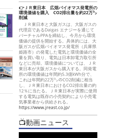
👉ＪＲ東日本 広畑バイオマス発電所の
環境価値を購入 CO2排出量を約22万㌧
削減
ＪＲ東日本と大阪ガスは、大阪ガスの
代理店であるDaigas エナジーを通じて
バーチャルPPAを締結し、今月から環境
価値の提供を開始する。具体的には、大
阪ガスが広畑バイオマス発電所（兵庫県
姫路市）の発電した電気と環境価値の全
量を買い取り、電気は日本卸電力取引所
などに売却。環境価値については、ＪＲ
東日本が大阪ガスから購入する。同発電
所の環境価値は年間約5.3億kWh分で、
これは年間約22万㌧のCO2削減に相当
し、ＪＲ東日本におけるCO2排出量の約
12％に当たる。ＪＲ東日本が実際に使用
する電気は既存の小売契約により小売電
気事業者から供給される。
https://www.jreast.co.jp/
📺動画ニュース