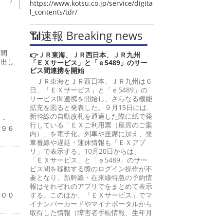
https://www.kotsu.co.jp/service/digita
l_contents/tdr/
📶速報 Breaking news
嵩間
👉ＪＲ東海、ＪＲ西日本、ＪＲ九州
提出し
「ＥＸサービス」と「ｅ5489」のサー
ビス間連携を開始
ＪＲ東海とＪＲ西日本、ＪＲ九州は６
日、「ＥＸサービス」と「ｅ5489」の
サービス間連携を開始し、さらなる機能
拡充を図ると発表した。９月15日には、
新幹線の自動改札を通過した際に紙で発
４・
行している「ＥＸご利用票（座席のご案
億９６
内）」を電子化。列車や座席に加え、発
車番線や遅延・運休情報も「ＥＸアプ
リ」で表示する。10月20日からは、
「ＥＸサービス」と「ｅ5489」のサー
ビス間を移動する際のログイン操作が不
要となり、新幹線・在来線特急の予約情
％
報はそれぞれのアプリでをまとめて表示
１００
する。このほか、「ＥＸサービス」でマ
イナンバーカードやマイナポータルから
取得した情報（障害者手帳情報、生年月