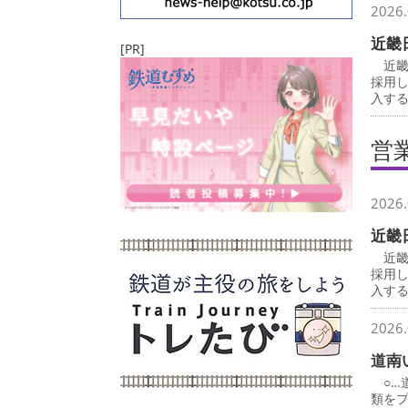
2026.
近畿
[PR]
近畿
採用
入す
営
2026.
近畿
近畿
採用
入す
2026.
道南
○…
類を