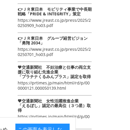
👉ＪＲ東日本 モビリティ事業で中長期
戦略「PRIDE & INTEGRITY」策定
https://www.jreast.co.jp/press/2025/2
0250909_ho03.pdf
👉ＪＲ東日本 グループ経営ビジョン
「勇翔 2034」
https://www.jreast.co.jp/press/2025/2
0250701_ho03.pdf
💖交通新聞社 不妊治療と仕事の両立支
援に取り組む先進企業
「プラチナくるみんプラス」認定を取得
https://prtimes.jp/main/html/rd/p/00
0000121.000050139.html
💖交通新聞社 女性活躍推進企業
「えるぼし」認定の最高位（３つ星）取
得
https://prtimes.jp/main/html/rd/p/00
0000105.000050139.html
ため
この画面を表示しな