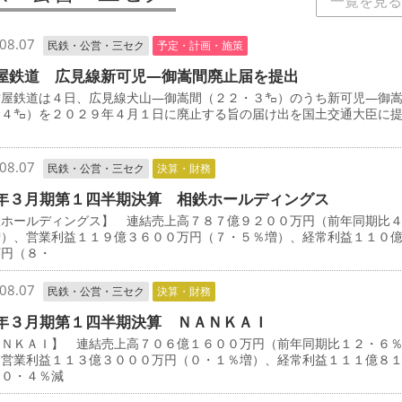
一覧を見る
08.07
民鉄・公営・三セク
予定・計画・施策
屋鉄道 広見線新可児―御嵩間廃止届を提出
屋鉄道は４日、広見線犬山―御嵩間（２２・３㌔）のうち新可児―御
・４㌔）を２０２９年４月１日に廃止する旨の届け出を国土交通大臣に
08.07
民鉄・公営・三セク
決算・財務
年３月期第１四半期決算 相鉄ホールディングス
鉄ホールディングス】 連結売上高７８７億９２００万円（前年同期比
増）、営業利益１１９億３６００万円（７・５％増）、経常利益１１０
万円（８・
08.07
民鉄・公営・三セク
決算・財務
年３月期第１四半期決算 ＮＡＮＫＡＩ
ＡＮＫＡＩ】 連結売上高７０６億１６００万円（前年同期比１２・６
、営業利益１１３億３０００万円（０・１％増）、経常利益１１１億８
（０・４％減