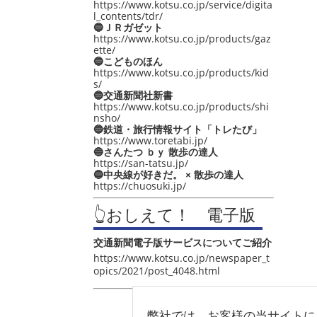
https://www.kotsu.co.jp/service/digita
l_contents/tdr/
🔵ＪＲガゼット
https://www.kotsu.co.jp/products/gaz
ette/
🔵こどものほん
https://www.kotsu.co.jp/products/kid
s/
🔵交通新聞社新書
https://www.kotsu.co.jp/products/shi
nsho/
🔵鉄道・旅行情報サイト「トレたび」
https://www.toretabi.jp/
🔵さんたつ ｂｙ 散歩の達人
https://san-tatsu.jp/
🔵中央線が好きだ。 × 散歩の達人
https://chuosuki.jp/
👆おしえて！ 電子版
交通新聞電子版サービスについてご紹介
https://www.kotsu.co.jp/newspaper_t
opics/2021/post_4048.html
弊社では、お客様の当サイトに