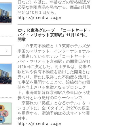
日など）を基に、年齢などの資格確認が
必要な割引商品を発売する。商品の利用
開始は10月１日から。
https://jr-central.co.jp/
👉ＪＲ東海グループ 「コートヤード・
バイ・マリオット京都駅」11月16日に
開業
ＪＲ東海不動産とＪＲ東海ホテルズが
米国のマリオット・インターナショナル
と推進しているホテル「コートヤード・
バイ・マリオット京都駅」の開業日が11
月16日に決定した。同ホテルは、従来の
駅ビルや保有不動産を活用した開発とは
異なり、新たに取得した不動産を活用し
て事業を展開することで、沿線都市の価
値を向上させる象徴となるプロジェク
ト。東海道新幹線京都駅八条東口から徒
歩３分という絶好のロケーションで、
「京都旅の『拠点』となるホテル」をコ
ンセプトに、全10タイプ、計270の客室
を用意する。宿泊予約は公式サイトで受
付中。
https://jr-central.co.jp/