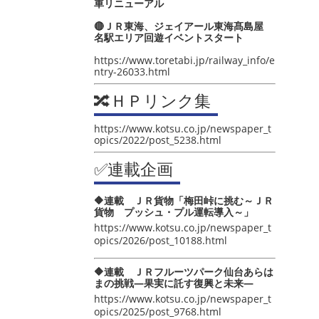
車リニューアル
🔴ＪＲ東海、ジェイアール東海髙島屋
名駅エリア回遊イベントスタート
https://www.toretabi.jp/railway_info/e
ntry-26033.html
🔀ＨＰリンク集
https://www.kotsu.co.jp/newspaper_t
opics/2022/post_5238.html
✅連載企画
🔶連載 ＪＲ貨物「梅田峠に挑む～ＪＲ
貨物 プッシュ・プル運転導入～」
https://www.kotsu.co.jp/newspaper_t
opics/2026/post_10188.html
🔶連載 ＪＲフルーツパーク仙台あらは
まの挑戦―果実に託す復興と未来―
https://www.kotsu.co.jp/newspaper_t
opics/2025/post_9768.html