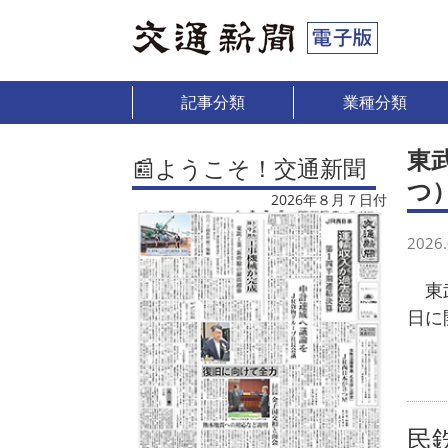
記事分類
業種分類
東
📰ようこそ！交通新聞
つ
2026年８月７日付
2026.
東武
日に
民