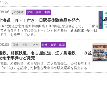
ている。
08.06
JR北海道
営業・事業・車両
北海道 ＮＦＴ付き一日駅長体験商品を発売
ＪＲ北海道は北海道新幹線開業１０周年記念企画として、一日駅長
ができるＮＦＴ（非代替性トークン）付き商品「新函館北斗駅一日
ＮＦＴ」を発売している。
08.05
民鉄・公営・三セク
営業・事業・車両
電鉄、相模鉄道、名古屋鉄道、江ノ島電鉄 「８並
記念乗車券など発売
電鉄、相模鉄道、名古屋鉄道、江ノ島電鉄は、令和８年８月
の〝８並び〟を記念した特別な乗車券や駅入場券を発売する。