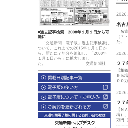
2026.
名古
名古
■過去記事検索 2008年１月１日から可
（７
能に
た。
「交通新聞 電子版」過去記事検索に
ついて、これまでの2015年１月１日か
ら、新たに７年分を追加し、「2008年
2026.
１月１日から」に拡大しまし
２７
た。 交通新聞社
【相
９％
００
2026.
２７
【Ｎ
増）
万円