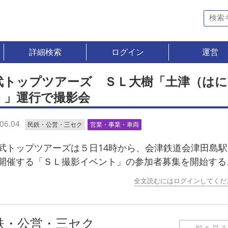
詳細検索
ログイン
運営
武トップツアーズ ＳＬ大樹「土津（はに
）」運行で撮影会
06.04
民鉄・公営・三セク
営業・事業・車両
トップツアーズは５日14時から、会津鉄道会津田島駅
開催する「ＳＬ撮影イベント」の参加者募集を開始する
全文読むにはログインしてくだ
鉄・公営・三セク