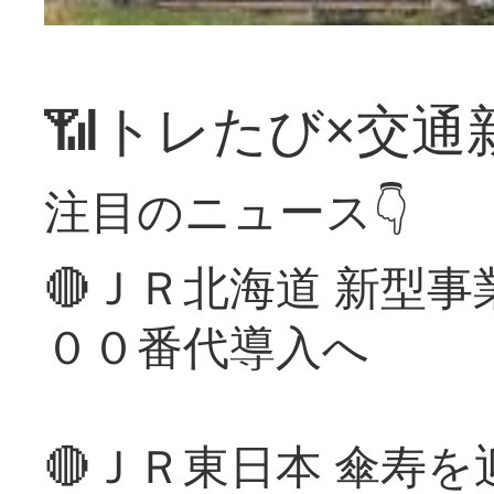
📶トレたび×交通
注目のニュース👇
🔴ＪＲ北海道 新型
００番代導入へ
🔴ＪＲ東日本 傘寿