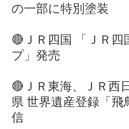
の一部に特別塗装
🔴ＪＲ四国 「ＪＲ
プ」発売
🔴ＪＲ東海、ＪＲ西
県 世界遺産登録「飛
信