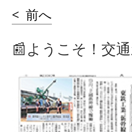
< 前へ
📰ようこそ！交