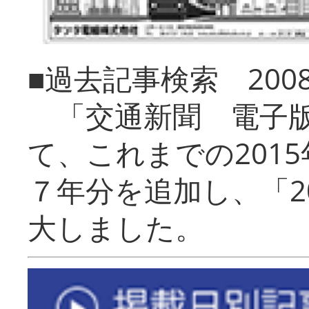
■過去記事検索 20
「交通新聞 電子版
て、これまでの201
７年分を追加し、「2
大しました