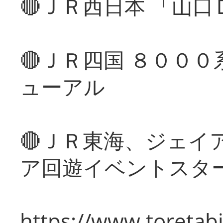
🔴ＪＲ西日本 「山
🔴ＪＲ四国 ８００
ューアル
🔴ＪＲ東海、ジェイ
ア回遊イベントスタ
https://www.toretabi