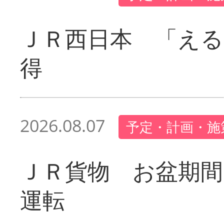
ＪＲ西日本 「える
得
2026.08.07
予定・計画・施
ＪＲ貨物 お盆期間
運転