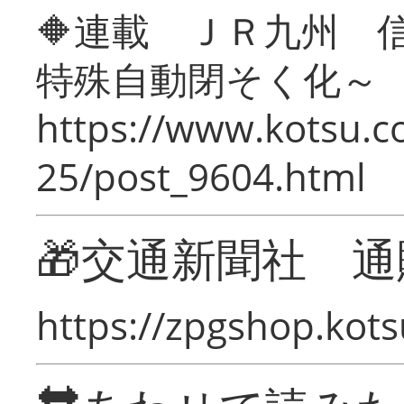
🔶連載 ＪＲ九州 
特殊自動閉そく化～
https://www.kotsu.c
25/post_9604.html
🎁交通新聞社 通
https://zpgshop.kots