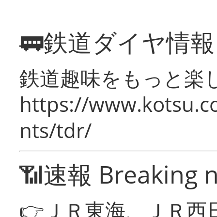
🚃鉄道ダイヤ情
鉄道趣味をもっと楽
https://www.kotsu.co
nts/tdr/
📶速報 Breaking 
👉ＪＲ東海、ＪＲ西