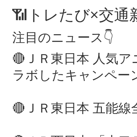
📶トレたび×交通
注目のニュース👇
🔴ＪＲ東日本 人気
ラボしたキャンペー
🔴ＪＲ東日本 五能