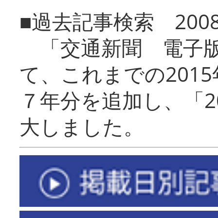
■過去記事検索 20
「交通新聞 電子版
て、これまでの201
７年分を追加し、「2
大しました