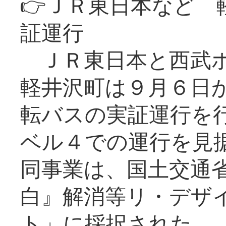
👉ＪＲ東日本など 
証運行
ＪＲ東日本と西武ホ
軽井沢町は９月６日か
転バスの実証運行を
ベル４での運行を見
同事業は、国土交通
白』解消等リ・デザ
ト」に採択された。