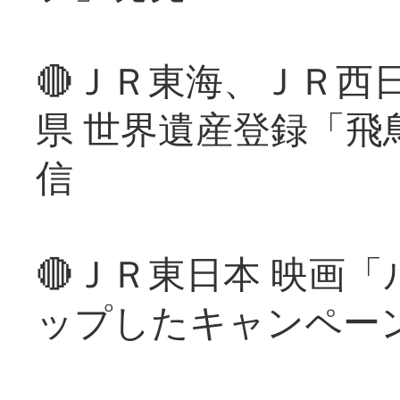
🔴ＪＲ東海、ＪＲ西
県 世界遺産登録「飛
信
🔴ＪＲ東日本 映画
ップしたキャンペー