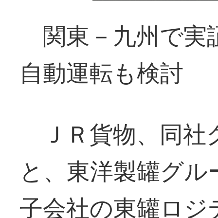
関東－九州で実
自動運転も検討
ＪＲ貨物、同社
と、東洋製罐グル
子会社の東罐ロジ