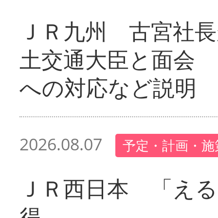
ＪＲ九州 古宮社長
土交通大臣と面会 
への対応など説明
2026.08.07
予定・計画・施
ＪＲ西日本 「える
得