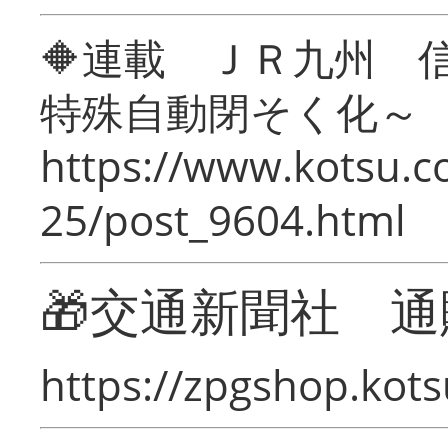
🔶連載 ＪＲ九州 
特殊自動閉そく化～
https://www.kotsu.c
25/post_9604.html
🎁交通新聞社 通
https://zpgshop.kots