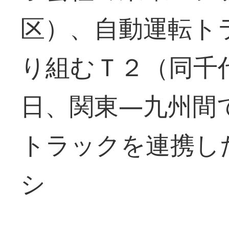
区）、自動運転ト
り組むＴ２（同千
日、関東―九州間
トラックを連携し
シ