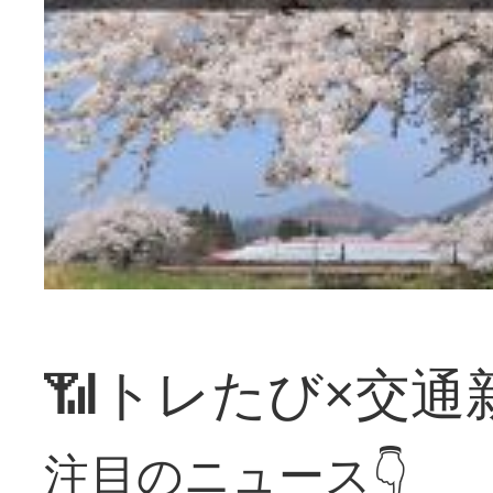
📶トレたび×交通
注目のニュース👇