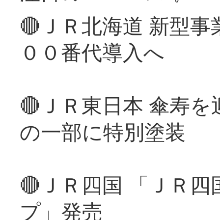
🔴ＪＲ北海道 新型
００番代導入へ
🔴ＪＲ東日本 傘寿
の一部に特別塗装
🔴ＪＲ四国 「ＪＲ
プ」発売