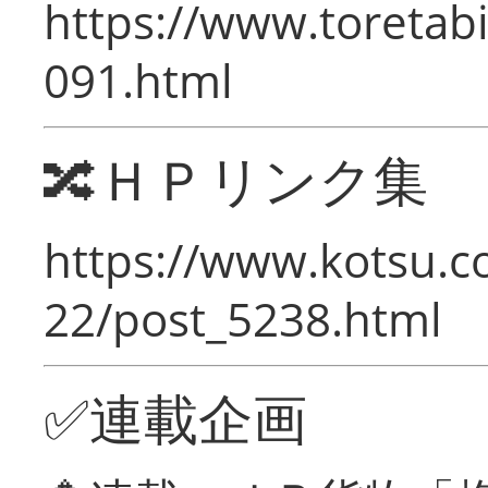
https://www.toretabi
091.html
🔀ＨＰリンク集
https://www.kotsu.c
22/post_5238.html
✅連載企画