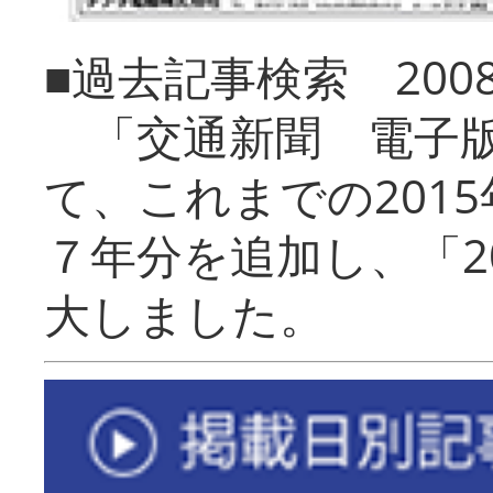
■過去記事検索 20
「交通新聞 電子版
て、これまでの201
７年分を追加し、「2
大しました