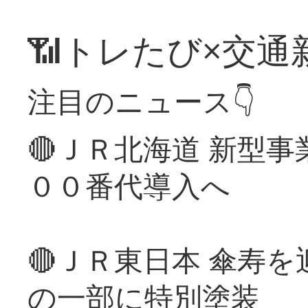
📶トレたび×交通
注目のニュース👇
🔴ＪＲ北海道 新型
００番代導入へ
🔴ＪＲ東日本 傘寿
の一部に特別塗装