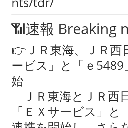
nts/tdr/
📶速報 Breaking 
👉ＪＲ東海、ＪＲ西
ービス」と「ｅ548
始
ＪＲ東海とＪＲ西日
「ＥＸサービス」と「
連携を開始し、さら