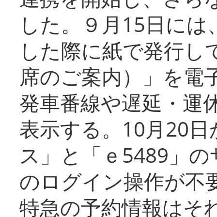
した。９月15日には
した際に紙で発行し
席のご案内）」を電
発車番線や遅延・運
表示する。10月20
ス」と「ｅ5489」
のログイン操作が不
特急の予約情報はそ