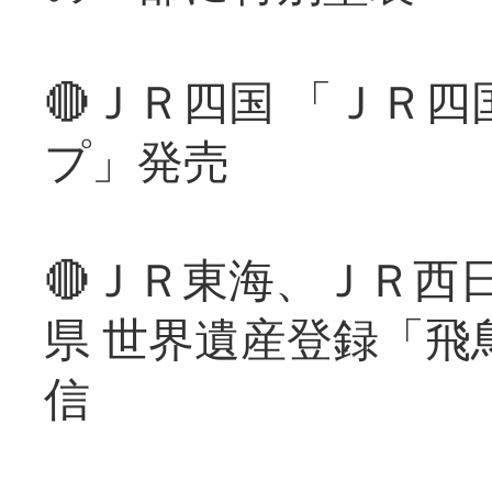
🔴ＪＲ四国 「ＪＲ
プ」発売
🔴ＪＲ東海、ＪＲ西
県 世界遺産登録「飛
信